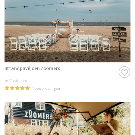
werkt als je in deze provincie gaat trouwen!
Kijk daarom hieronder voor het overzicht van
handige bedrijven die jullie graag helpen als
jullie in Noord-Holland willen trouwen.
Wij wensen jullie heel veel plezier bij het
zoeken, succes met het plannen maken en
een heerlijke huwelijksdag toe!
Strandpaviljoen Zoomers
Castricum
4 beoordelingen