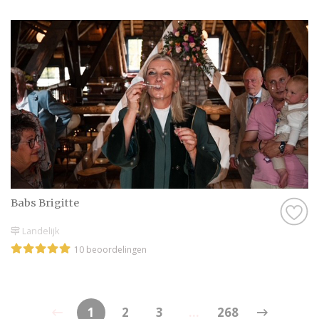
Babs Brigitte
Landelijk
10 beoordelingen
1
2
3
...
268