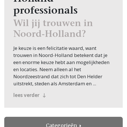
professionals
Wil jij trouwen in
Noord-Holland?
Je keuze is een felicitatie waard, want
trouwen in Noord-Holland betekent dat je
een enorme keuze hebt aan mogelijkheden
en locaties. Neem alleen al het
Noordzeestrand dat zich tot Den Helder
uitstrekt, steden als Amsterdam en ...
Haarlem, Den Helder met zijn marinehaven
lees verder
of de bloembollenvelden. Voor een
bijzondere huwelijksdag kun je hier
bovendien uit veel trouwbedrijven en
bijzondere trouwlocaties kiezen!
Categorieën