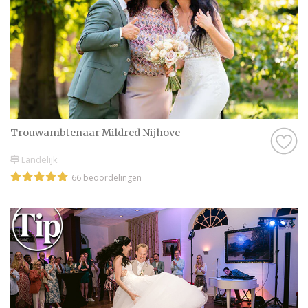
Trouwambtenaar Mildred Nijhove
Landelijk
66 beoordelingen