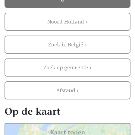
Trouwen kan bijna overal in Noord-Holland.
Op het strand, in een strandtent, in moderne
en historische trouwlocaties; zelfs op het
Noord-Holland
circuit van Zandvoort kun je trouwen! Wat
ook leuk en mooi is, is trouwen in een van de
oude, authentieke dorpjes in het noorden
Zoek in België
van de provincie. Ook kun je trouwen in
Amsterdam met zijn vele trendy locaties of
op een rondvaartboot. Je ziet, Noord-
Zoek op gemeente
Holland biedt keus genoeg voor een
bijzondere huwelijksdag!
Afstand
Wij weten heel goed waar je allemaal mee te
maken krijgt als je aan de voorbereidingen
Op de kaart
voor je huwelijksdag begint. Als jij ‘ja’ hebt
gezegd op het aanzoek staan jullie voor een
drukke, mooie en spannende periode, met
Kaart tonen
aan de horizon een fantastische