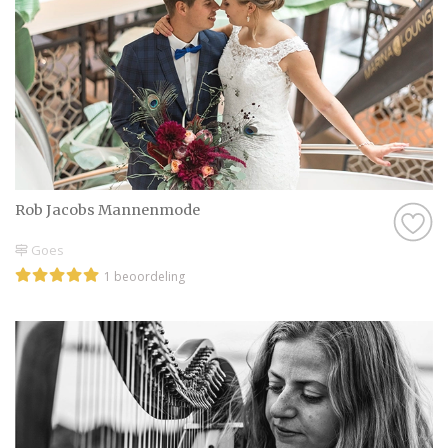
Zeeland willen trouwen.
Wij wensen jullie heel veel plezier bij het
zoeken, succes met het plannen maken en
een heerlijke huwelijksdag toe!
Rob Jacobs Mannenmode
Goes
1 beoordeling