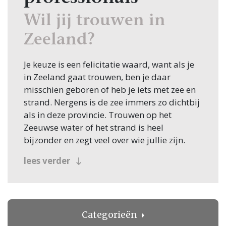
Wil jij trouwen in
Zeeland?
Je keuze is een felicitatie waard, want als je
in Zeeland gaat trouwen, ben je daar
misschien geboren of heb je iets met zee en
strand. Nergens is de zee immers zo dichtbij
als in deze provincie. Trouwen op het
Zeeuwse water of het strand is heel
bijzonder en zegt veel over wie jullie zijn.
Gelukkig vind je hier allerlei trouwbedrijven
lees verder
die dat perfect aanvoelen en jullie aan een
bijzondere trouwlocatie kunnen helpen.
Waar de brede en mooie stranden een
Categorieën
bijzondere aantrekkingskracht hebben,