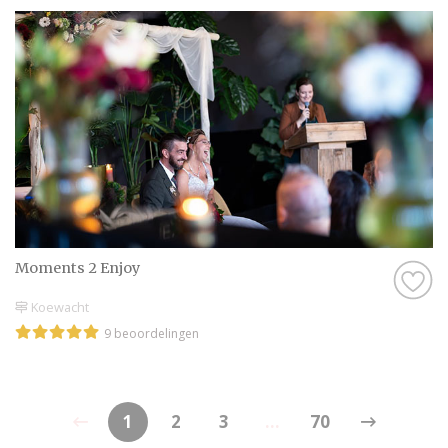
Moments 2 Enjoy
Koewacht
9 beoordelingen
1
2
3
...
70