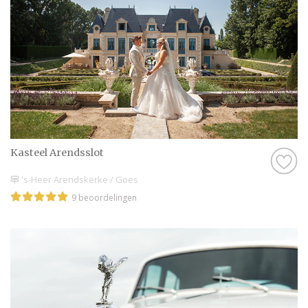
Kasteel Arendsslot
's-Heer Arendskerke / Goes
9 beoordelingen