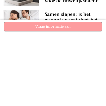
voor de huwelijksnacht
Samen slapen: is het
gezond en wat doet het
met je relatie?
Vraag informatie aan
De meest romantische
suites op rij...
Essentiële items voor op
je bruidssuite
Luxe hotelkamer |
Mooiste bruidssuite van
Nederland