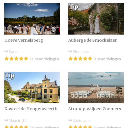
Lingerie voor de
huwelijksnacht
Hoeve Vernelsberg
Auberge de Smockelaer
Epen
Slenaken
11 beoordelingen
9 beoordelingen
Kasteel de Hoogenweerth
Strandpaviljoen Zoomers
Maastricht
Castricum
14 beoordelingen
4 beoordelingen