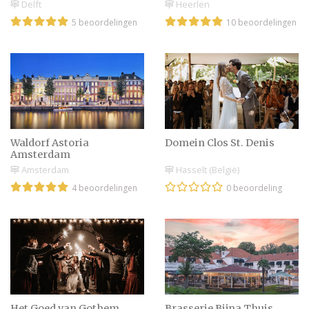
Delft
Heerlen
5 beoordelingen
10 beoordelingen
Waldorf Astoria
Domein Clos St. Denis
Amsterdam
Amsterdam
Hasselt (België)
4 beoordelingen
0 beoordeling
Het Goed van Gothem
Brasserie Bijna Thuis