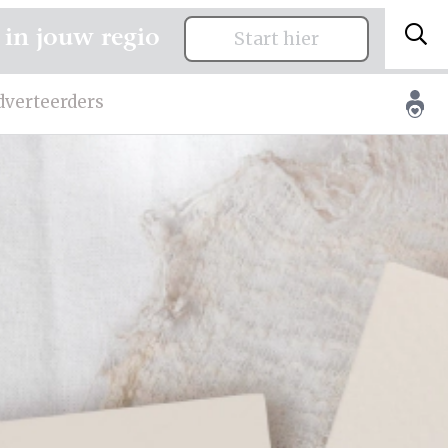
 in jouw regio
Start hier
dverteerders