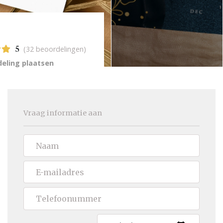
(32 beoordelingen)
5
eling plaatsen
Vraag informatie aan