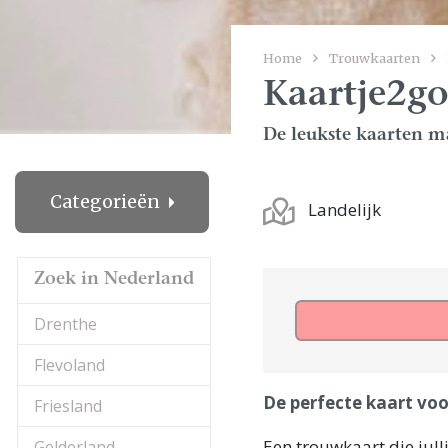
Home
Trouwkaarten
Kaartje2g
De leukste kaarten ma
Categorieën
Landelijk
Zoek in Nederland
Drenthe
Flevoland
De perfecte kaart voor
Friesland
Een trouwkaart die jull
Gelderland