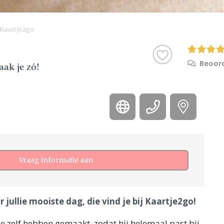
Kaartje2go
o
Beoord
ak je zó!
Vraag informatie aan
 jullie mooiste dag, die vind je bij Kaartje2go!
ie zelf hebben gemaakt, zodat hij helemaal past bij