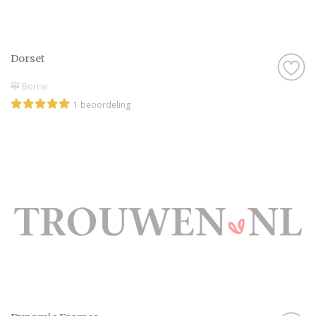
Dorset
Borne
1 beoordeling