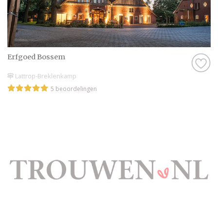
Erfgoed Bossem
Lattrop-Breklenkamp
5 beoordelingen