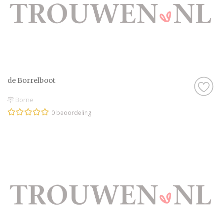
de Borrelboot
Borne
0 beoordeling