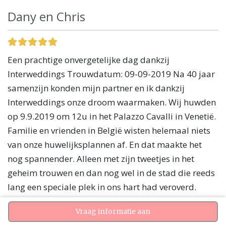
Dany en Chris
Een prachtige onvergetelijke dag dankzij
Interweddings Trouwdatum: 09-09-2019 Na 40 jaar
samenzijn konden mijn partner en ik dankzij
Interweddings onze droom waarmaken. Wij huwden
op 9.9.2019 om 12u in het Palazzo Cavalli in Venetië.
Familie en vrienden in België wisten helemaal niets
van onze huwelijksplannen af. En dat maakte het
nog spannender. Alleen met zijn tweetjes in het
geheim trouwen en dan nog wel in de stad die reeds
lang een speciale plek in ons hart had veroverd.
Marco en zijn team ter plaatse in Venetië hadden
Vraag informatie aan
alles voor ons tot in de puntjes geregeld. Vanuit ons