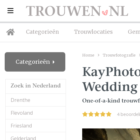
Categorieën
Trouwlocaties
Gem
Home
Trouwfotografie
Categorieën
KayPhoto
Wedding
Zoek in Nederland
Drenthe
One-of-a-kind trouwfo
Flevoland
4 beoorde
Friesland
Gelderland