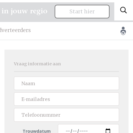
 in jouw regio
Start hier
dverteerders
Vraag informatie aan
Trouwdatum