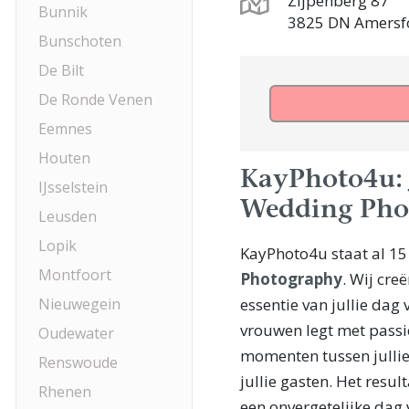
Zijpenberg 87
Bunnik
3825 DN Amersf
Bunschoten
De Bilt
De Ronde Venen
Eemnes
Houten
KayPhoto4u: J
IJsselstein
Wedding Pho
Leusden
Lopik
KayPhoto4u staat al 15
Montfoort
Photography
. Wij cre
Nieuwegein
essentie van jullie da
vrouwen legt met passie
Oudewater
momenten tussen jullie 
Renswoude
jullie gasten. Het resu
Rhenen
een onvergetelijke dag v