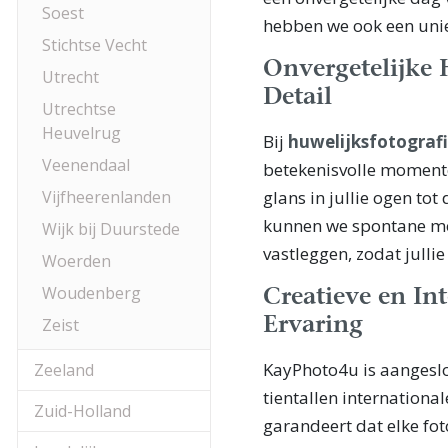
Soest
hebben we ook een unie
Stichtse Vecht
Onvergetelijke 
Utrecht
Detail
Utrechtse
Heuvelrug
Bij
huwelijksfotograf
Veenendaal
betekenisvolle momenten
Vijfheerenlanden
glans in jullie ogen tot
kunnen we spontane mo
Wijk bij Duurstede
vastleggen, zodat julli
Woerden
Woudenberg
Creatieve en I
Zeist
Ervaring
KayPhoto4u is aangeslo
Zeeland
tientallen internatio
Zuid-Holland
garandeert dat elke foto