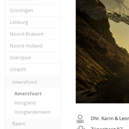
Groningen
Limburg
Noord-Brabant
Noord-Holland
Overijssel
Utrecht
Amersfoort
Amersfoort
Hoogland
Hooglanderveen
Dhr. Karin & Leo
Baarn