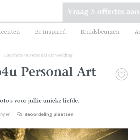
Vraag 5 offertes aan
eenten
Be Inspired
Bruidsbeurzen
A
KayPhoto4u Personal Art Wedding
4u Personal Art
to’s voor jullie unieke liefde.
lingen
Beoordeling plaatsen