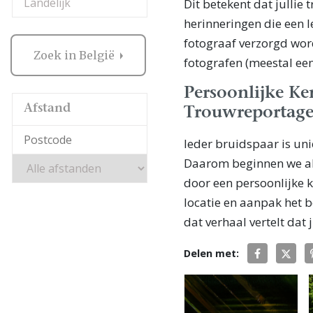
Landelijk
Dit betekent dat jullie 
herinneringen die een 
fotograaf verzorgd wor
Zoek in België
fotografen (meestal ee
Persoonlijke Ke
Afstand
Trouwreportag
Ieder bruidspaar is uni
Daarom beginnen we alt
door een persoonlijke 
locatie en aanpak het b
dat verhaal vertelt dat 
Delen met: