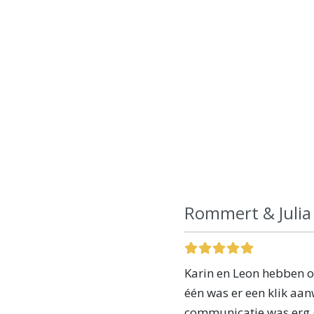
Rommert & Julia
Karin en Leon hebben 
één was er een klik aanw
communicatie was erg g