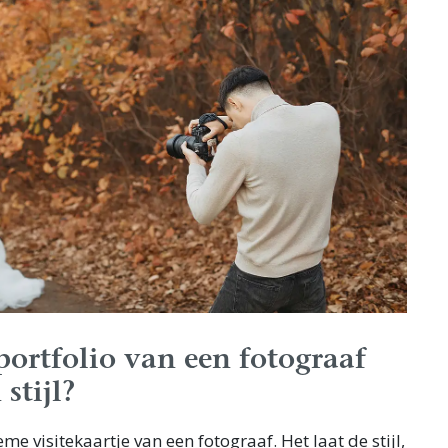
portfolio van een fotograaf
 stijl?
eme visitekaartje van een fotograaf. Het laat de stijl,