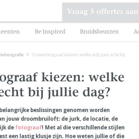
Vraag 5 offertes aan
eenten
Be Inspired
Bruidsbeurzen
A
wfotografie
Trouwfotograaf kiezen: welke stijl past echt bij
ograaf kiezen: welke
 echt bij jullie dag?
belangrijke beslissingen genomen worden
an jouw droombruiloft: de jurk, de locatie, de
ijk de
fotograaf
! Met al die verschillende stijlen
st een lastig klusje zijn. Hoe weten jullie of die