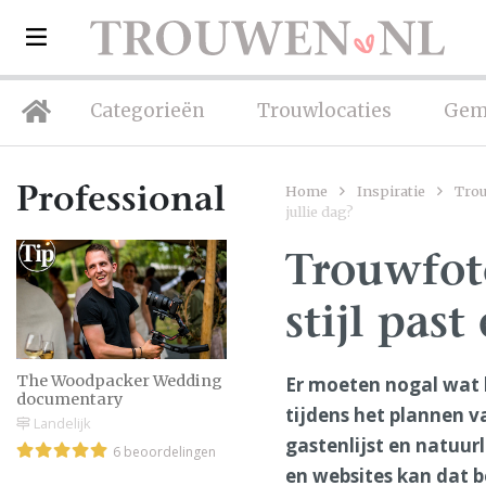
Categorieën
Trouwlocaties
Gem
Home
Inspiratie
Trou
Professionals
jullie dag?
Trouwfot
stijl past
The Woodpacker Wedding
Er moeten nogal wat 
documentary
tijdens het plannen v
Landelijk
gastenlijst en natuurl
6 beoordelingen
en websites kan dat be