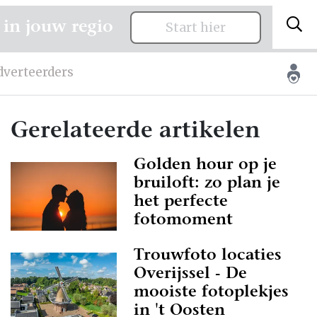
 in jouw regio
Start hier
dverteerders
Gerelateerde artikelen
Golden hour op je
bruiloft: zo plan je
het perfecte
fotomoment
Trouwfoto locaties
Overijssel - De
mooiste fotoplekjes
in 't Oosten