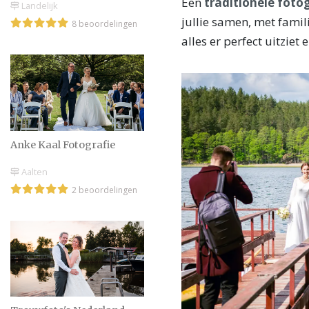
Een
traditionele foto
Landelijk
jullie samen, met famil
8 beoordelingen
alles er perfect uitziet 
Anke Kaal Fotografie
Aalten
2 beoordelingen