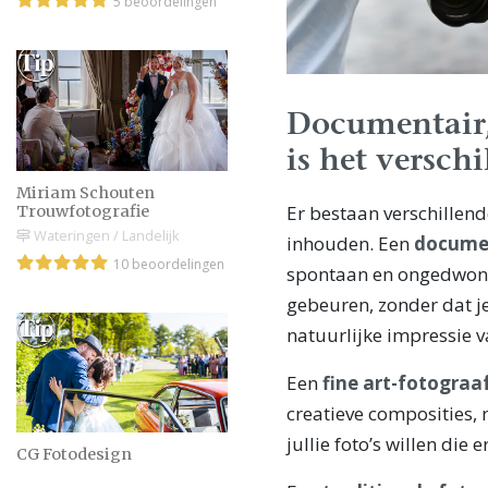
5 beoordelingen
Documentair, 
is het verschi
Miriam Schouten
Er bestaan verschillende
Trouwfotografie
Wateringen / Landelijk
inhouden. Een
documen
10 beoordelingen
spontaan en ongedwong
gebeuren, zonder dat je
natuurlijke impressie v
Een
fine art-fotograa
creatieve composities, 
jullie foto’s willen die e
CG Fotodesign