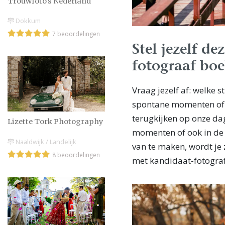
Trouwfoto's Nederland
Dokkum
7 beoordelingen
Stel jezelf de
fotograaf boe
Vraag jezelf af: welke s
spontane momenten of l
terugkijken op onze dag
Lizette Tork Photography
momenten of ook in de k
Naaldwijk / Landelijk
van te maken, wordt je
8 beoordelingen
met kandidaat-fotogra