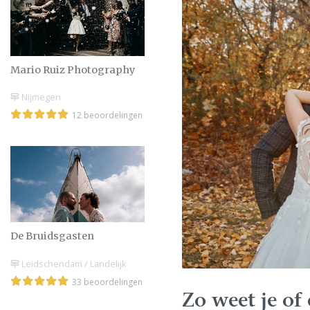
Mario Ruiz Photography
Nijmegen
12 beoordelingen
De Bruidsgasten
Leidschendam / Landelijk
33 beoordelingen
Zo weet je of