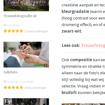
creatieve aanpak en te
kleurgradatie
(warm en
Trouwfotografie.nl
(hoog contrast voor een
dromerig effect), en of
Landelijk
zwart-wit
.
22 beoordelingen
Lees ook:
Trouwfotogr
Ook
compositie
kan ee
symmetrie en strakke li
alleen naar de foto’s di
Lelyfoto
stijl volledig bij wat w
Lelystad / Landelijk
selectie. Vraag indien m
4 beoordelingen
bruiloft
kunnen bekijk