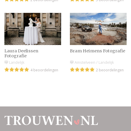
maken door een
fotograaf of doen jullie
het zelf online?
Duo fotograaf voor je
bruiloft inhuren |
Voordelen duo shooters
Laura Deelissen
Bram Heimens Fotografie
Fotografie
Blader door
Landelijk
Amstelveen / Landelijk
trouwfotografie
4 beoordelingen
2 beoordelingen
professionals met onze
zoekmachine!
Trouwfoto's: van
verloving tot ja-woord