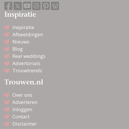
Koppel loveshoot op
locatie | Ins & outs
Inspiratie
Inspiratie
Afbeeldingen
Locatie kiezen voor je
Nieuws
boudoir fotoshoot
Blog
Real weddings
Advertorials
Slideshow bruiloft
Trouwtrends
maken | Tips & tricks
Trouwen.nl
Over ons
Zenuwachtig voor
Adverteren
ceremonie foto’s? Lees
Inloggen
hier tips!
Contact
Disclaimer