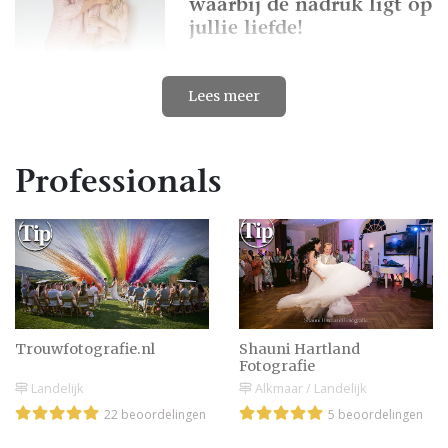
waarbij de nadruk ligt op
jullie liefde!
Lees meer
Tips voor geslaagde
bruidsfotografie
Professionals
Fotoshoot gezin buiten |
Toffe locaties & ideeën!
Zoek je een mooie locatie
voor de fotoshoot? Denk
Trouwfotografie.nl
Shauni Hartland
Fotografie
eens aan een kasteel!
Landelijk
Alkmaar / Landelijk
22 beoordelingen
5 beoordelingen
Je bruiloft digitaal of