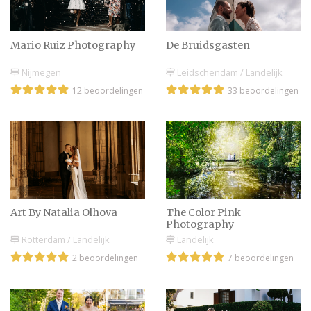
Mario Ruiz Photography
De Bruidsgasten
Nijmegen
Leidschendam / Landelijk
12 beoordelingen
33 beoordelingen
Art By Natalia Olhova
The Color Pink
Photography
Rotterdam / Landelijk
Landelijk
2 beoordelingen
7 beoordelingen