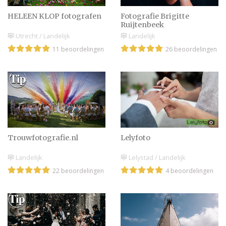
HELEEN KLOP fotografen
Fotografie Brigitte
Ruijtenbeek
Utrecht / Landelijk
Landelijk
11 beoordelingen
26 beoordelingen
Trouwfotografie.nl
Lelyfoto
Landelijk
Lelystad / Landelijk
22 beoordelingen
4 beoordelingen