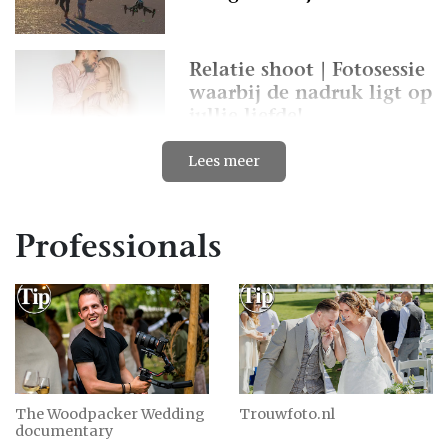
Relatie shoot | Fotosessie
waarbij de nadruk ligt op
jullie liefde!
Lees meer
Tips voor geslaagde
bruidsfotografie
Professionals
Fotoshoot gezin buiten |
Toffe locaties & ideeën!
Zoek je een mooie locatie
The Woodpacker Wedding
Trouwfoto.nl
documentary
voor de fotoshoot? Denk