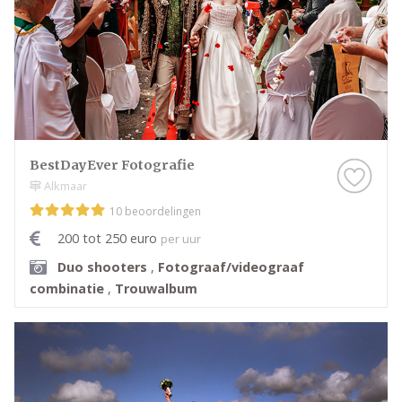
BestDayEver Fotografie
Alkmaar
10 beoordelingen
200 tot 250 euro
per uur
Duo shooters
,
Fotograaf/videograaf
combinatie
,
Trouwalbum