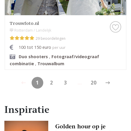
Trouwfoto.nl
Rotterdam / Landelijk
29 beoordelingen
100 tot 150 euro
per uur
Duo shooters
,
Fotograaf/videograaf
combinatie
,
Trouwalbum
1
2
3
...
20
Inspiratie
Golden hour op je