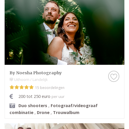
een prachtige manier worden vastgelegd. Met een
complete trouwreportage vol emotie, details en
spontane momenten kunnen jullie deze bijzondere
dag altijd opnieuw beleven. Op deze pagina vind je
een compleet aanbod van trouwfotografen uit de
provincie Noord-Holland.
By Noesha Photography
Uithoorn / Landelijk
15 beoordelingen
200 tot 250 euro
per uur
Duo shooters
,
Fotograaf/videograaf
combinatie
,
Drone
,
Trouwalbum