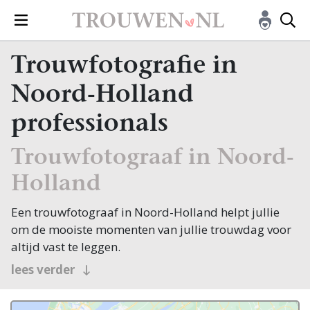
Trouwfotografie in
Noord-Holland
professionals
Trouwfotograaf in Noord-
Holland
Een trouwfotograaf in Noord-Holland helpt jullie
om de mooiste momenten van jullie trouwdag voor
altijd vast te leggen.
lees verder
Een bruiloft is een dag vol emoties, bijzondere
momenten en spontane gebeurtenissen. Juist omdat
de dag vaak snel voorbijgaat, kiezen veel