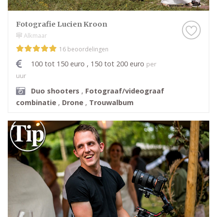
Fotografie Lucien Kroon
Alkmaar
16 beoordelingen
100 tot 150 euro , 150 tot 200 euro
per
uur
Duo shooters
,
Fotograaf/videograaf
combinatie
,
Drone
,
Trouwalbum