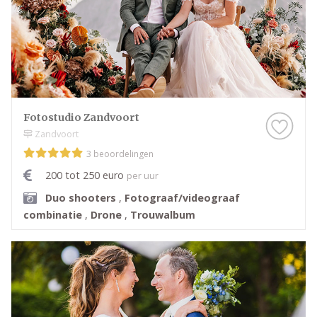
Fotostudio Zandvoort
Zandvoort
3 beoordelingen
200 tot 250 euro
per uur
Duo shooters
,
Fotograaf/videograaf
combinatie
,
Drone
,
Trouwalbum