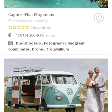
Capture That Elopement
Grootebroek / Landelijk
0 beoordeling
150 tot 200 euro
per uur
Duo shooters
,
Fotograaf/videograaf
combinatie
,
Drone
,
Trouwalbum