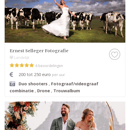
Ernest Selleger Fotografie
Landelijk
6 beoordelingen
200 tot 250 euro
per uur
Duo shooters
,
Fotograaf/videograaf
combinatie
,
Drone
,
Trouwalbum