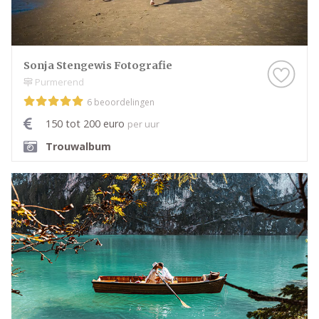
Sonja Stengewis Fotografie
Purmerend
6 beoordelingen
150 tot 200 euro
per uur
Trouwalbum