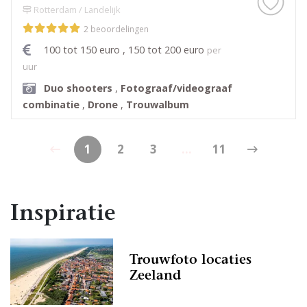
Rotterdam / Landelijk
2 beoordelingen
100 tot 150 euro , 150 tot 200 euro
per
uur
Duo shooters
,
Fotograaf/videograaf
combinatie
,
Drone
,
Trouwalbum
1
2
3
...
11
Inspiratie
Trouwfoto locaties
Zeeland