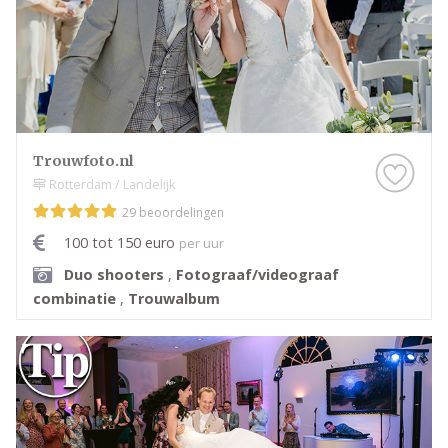
Trouwfoto.nl
Rotterdam / Landelijk
29 beoordelingen
100 tot 150 euro
per uur
Duo shooters
,
Fotograaf/videograaf
combinatie
,
Trouwalbum