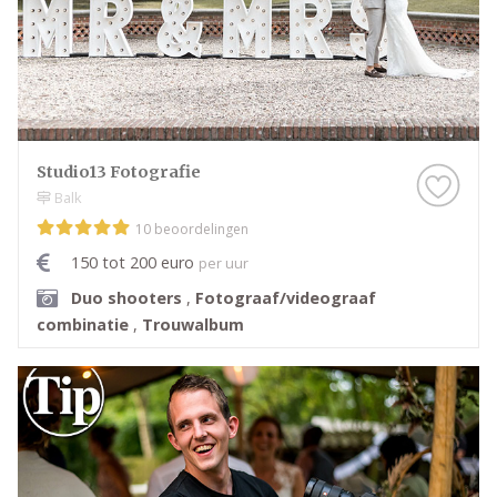
Studio13 Fotografie
Balk
10 beoordelingen
150 tot 200 euro
per uur
Duo shooters
,
Fotograaf/videograaf
combinatie
,
Trouwalbum