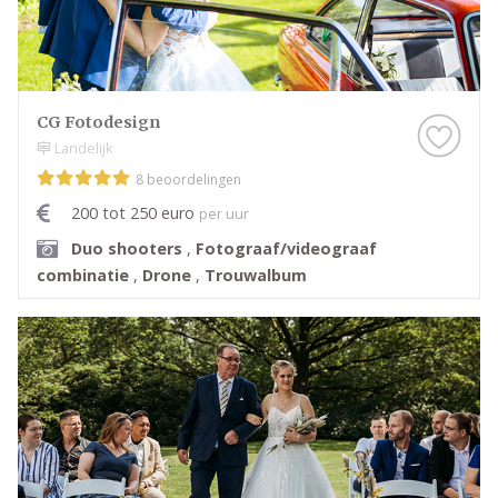
CG Fotodesign
Landelijk
8 beoordelingen
200 tot 250 euro
per uur
Duo shooters
,
Fotograaf/videograaf
combinatie
,
Drone
,
Trouwalbum