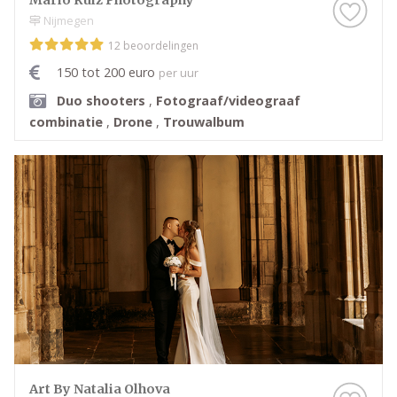
Nijmegen
12 beoordelingen
150 tot 200 euro
per uur
Duo shooters
,
Fotograaf/videograaf
combinatie
,
Drone
,
Trouwalbum
Art By Natalia Olhova