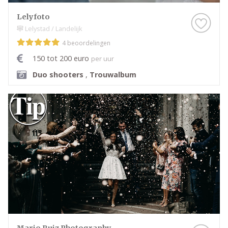
Lelyfoto
Lelystad / Landelijk
4 beoordelingen
150 tot 200 euro
per uur
Duo shooters
,
Trouwalbum
Mario Ruiz Photography