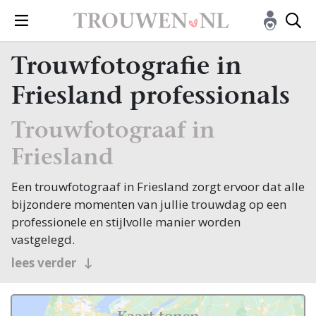
Trouwfotografie in
Friesland professionals
Trouwfotograaf in
Friesland
Een trouwfotograaf in Friesland zorgt ervoor dat alle
bijzondere momenten van jullie trouwdag op een
professionele en stijlvolle manier worden
vastgelegd.
lees verder
Op een dag waarop zoveel gebeurt en emoties
elkaar snel opvolgen, is het waardevol om een
ervaren trouwfotograaf in Friesland aan jullie zijde