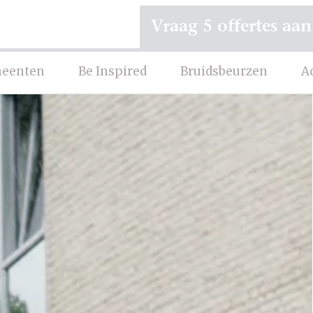
Vraag 5 offertes aan
eenten
Be Inspired
Bruidsbeurzen
A