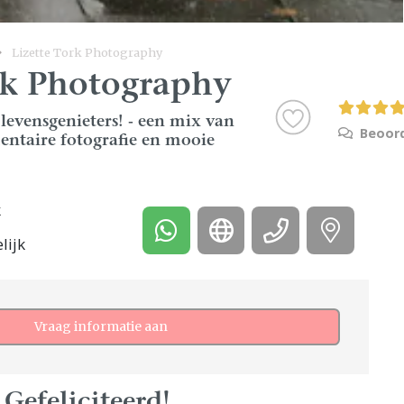
Lizette Tork Photography
rk Photography
levensgenieters! - een mix van
Beoord
entaire fotografie en mooie
k
lijk
Vraag informatie aan
 Gefeliciteerd!