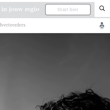
 in jouw regio
Start hier
dverteerders