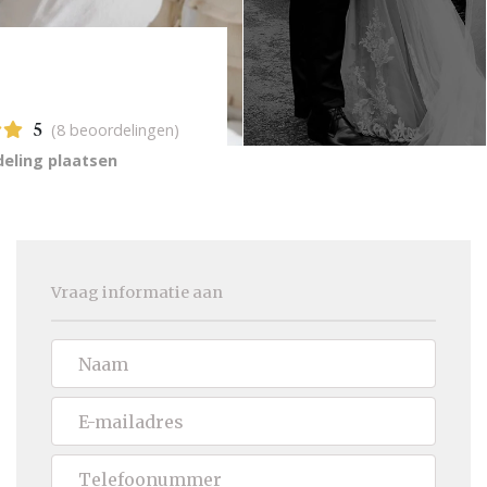
(8 beoordelingen)
5
eling plaatsen
Vraag informatie aan