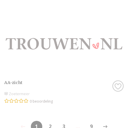
AA-zicht
Zoetermeer
0 beoordeling
1
2
3
...
9