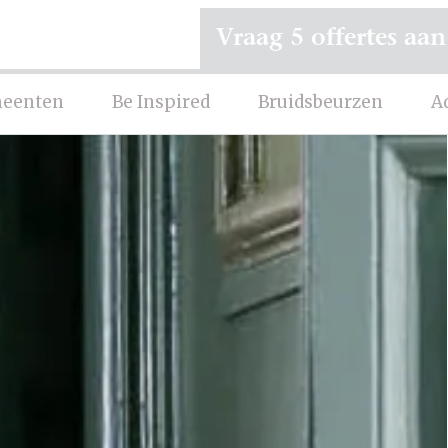
Vraag 5 offertes aan
eenten
Be Inspired
Bruidsbeurzen
A