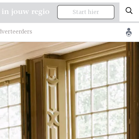
 in jouw regio
Start hier
dverteerders