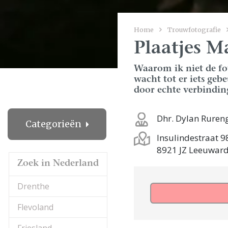
Home
Trouwfotografie
Plaatjes M
Waarom ik niet de fot
wacht tot er iets ge
door echte verbindin
Dhr. Dylan Ruren
Categorieën
Insulindestraat 9
8921 JZ Leeuwar
Zoek in Nederland
Drenthe
Flevoland