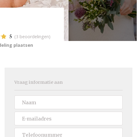
(3 beoordelingen)
5
eling plaatsen
Vraag informatie aan