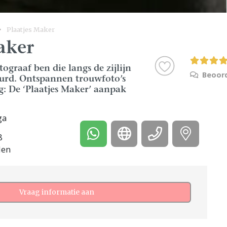
Plaatjes Maker
aker
ograaf ben die langs de zijlijn
Beoord
beurd. Ontspannen trouwfoto’s
g: De ‘Plaatjes Maker’ aanpak
ga
8
den
Vraag informatie aan