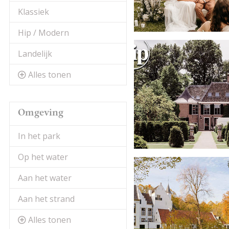
Klassiek
Hip / Modern
Landelijk
Alles tonen
Omgeving
In het park
Op het water
Aan het water
Aan het strand
Alles tonen