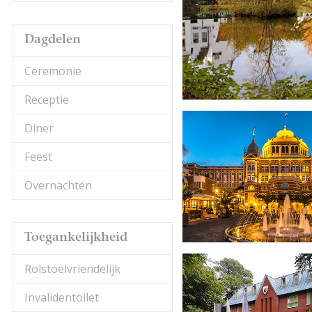
Dagdelen
Ceremonie
Receptie
Diner
Feest
Overnachten
Toegankelijkheid
Rolstoelvriendelijk
Invalidentoilet