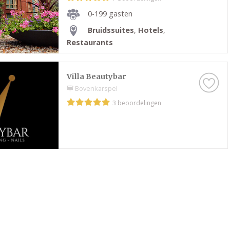
0-199 gasten
Bruidssuites
,
Hotels
,
Restaurants
Villa Beautybar
Bovenkarspel
3 beoordelingen