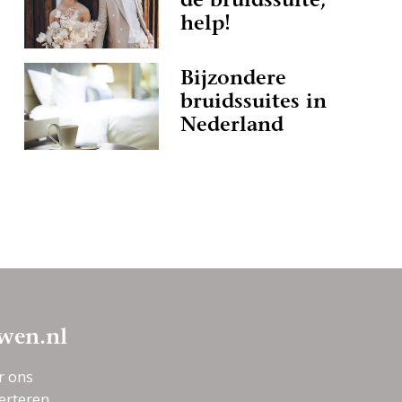
de bruidssuite,
help!
Bijzondere
bruidssuites in
Nederland
wen.nl
r ons
erteren