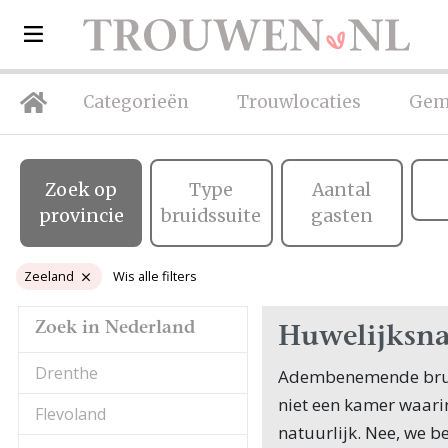
Categorieën
Trouwlocaties
Gem
Zoek op
Type
Aantal
provincie
bruidssuite
gasten
Zeeland
Wis alle filters
Zoek in Nederland
Huwelijksna
Drenthe
Adembenemende brui
niet een kamer waarin
Flevoland
natuurlijk. Nee, we be