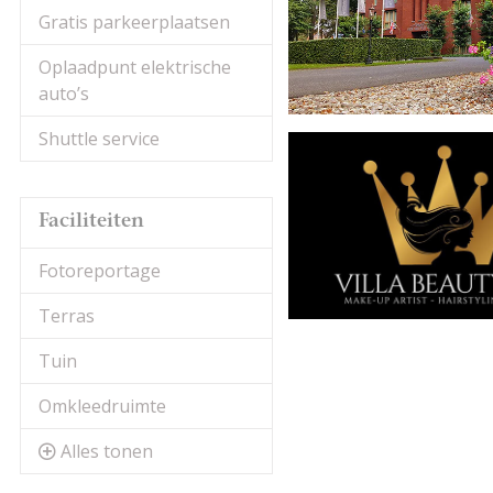
Gratis parkeerplaatsen
Oplaadpunt elektrische
auto’s
Shuttle service
Faciliteiten
Fotoreportage
Terras
Tuin
Omkleedruimte
Alles tonen