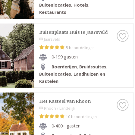
Buitenlocaties
,
Hotels
,
Restaurants
Buitenplaats Huis te Jaarsveld
Jaarsveld
5 beoordelingen
0-199 gasten
Boerderijen
,
Bruidssuites
,
Buitenlocaties
,
Landhuizen en
Kastelen
Het Kasteel van Rhoon
Rhoon / Landelijk
10 beoordelingen
0-400+ gasten