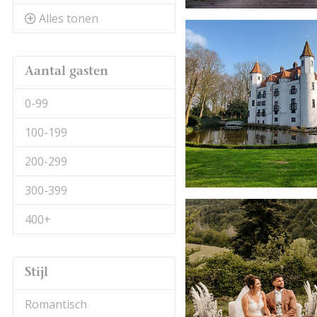
Alles tonen
Aantal gasten
0-99
100-199
200-299
300-399
400+
Stijl
Romantisch