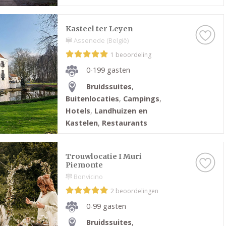
Kasteel ter Leyen
Assenede (België)
1 beoordeling
0-199 gasten
Bruidssuites
,
Buitenlocaties
,
Campings
,
Hotels
,
Landhuizen en
Kastelen
,
Restaurants
Trouwlocatie I Muri
Piemonte
Bonvicino
2 beoordelingen
0-99 gasten
Bruidssuites
,