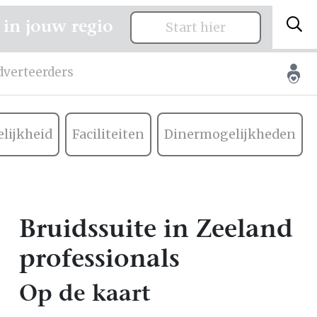
 in jouw regio
Start hier
dverteerders
lijkheid
Faciliteiten
Dinermogelijkheden
Bruidssuite in Zeeland
professionals
Op de kaart