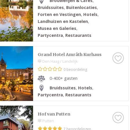
Brouwerijen & Cafes
,
Bruidssuites
,
Buitenlocaties
,
Forten en Vestingen
,
Hotels
,
Landhuizen en Kastelen
,
Musea en Galeries
,
Partycentra
,
Restaurants
Grand Hotel Amrâth Kurhaus
Den Haag / Landelijk
0 beoordeling
0-400+ gasten
Bruidssuites
,
Hotels
,
Partycentra
,
Restaurants
Hof van Putten
Putten
7 beoordelingen