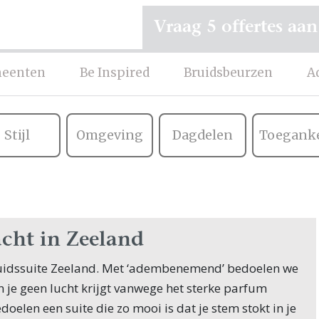
Vraag 5 offertes aan
eenten
Be Inspired
Bruidsbeurzen
A
Stijl
Omgeving
Dagdelen
Toeganke
cht in Zeeland
dssuite Zeeland. Met ‘adembenemend’ bedoelen we
 je geen lucht krijgt vanwege het sterke parfum
doelen een suite die zo mooi is dat je stem stokt in je