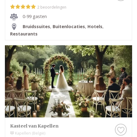
2 beoordelingen
0-99 gasten
Bruidssuites
,
Buitenlocaties
,
Hotels
,
Restaurants
Kasteel van Kapellen
Kapellen (België)