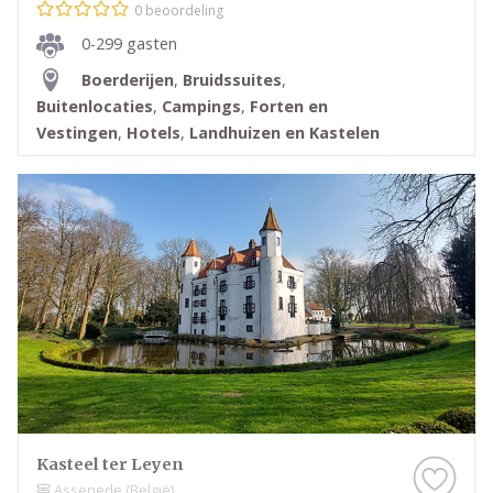
0 beoordeling
0-299 gasten
Boerderijen
,
Bruidssuites
,
Buitenlocaties
,
Campings
,
Forten en
Vestingen
,
Hotels
,
Landhuizen en Kastelen
Kasteel ter Leyen
Assenede (België)