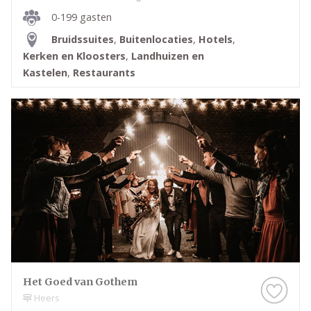
mogelijkheden en boek direct een overnachting die
0-199 gasten
jullie nooit zullen vergeten. Bekijk op Trouwen.nl de
Bruidssuites
,
Buitenlocaties
,
Hotels
,
reviews, foto’s en unieke arrangementen en maak
Kerken en Kloosters
,
Landhuizen en
jullie droom werkelijkheid.
Kastelen
,
Restaurants
Het Goed van Gothem
Heers