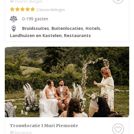
Voeren (België)
2 beoordelingen
0-199 gasten
Bruidssuites
,
Buitenlocaties
,
Hotels
,
Landhuizen en Kastelen
,
Restaurants
Trouwlocatie I Muri Piemonte
Bonvicino