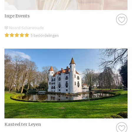
met behulp van alle informatie op
Trouwen.nl! Wij wensen jullie alvast een
Inge Events
geweldige tijd toe!
Noord-Scharwoude
5 beoordelingen
Kasteel ter Leyen