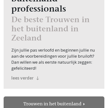
professionals
De beste Trouwen in
het buitenland in
Zeeland
Zijn jullie pas verloofd en beginnen jullie nu
aan de voorbereidingen voor jullie bruiloft?
Dan willen we als eerste natuurlijk zeggen:
gefeliciteerd!
Veel bruidsparen beginnen hun zoektocht
lees verder
naar Trouwen in het buitenland, en jullie
zoeken dit natuurlijk in Zeeland! Nou, je
bent op de juiste plek beland, want op
Trouwen.nl vind je oneindig veel inspiratie
Trouwen in het buitenland
voor alle facetten van jullie bruiloft.