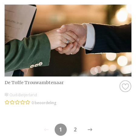
De Toffe Trouwambtenaar
Oud-Beijerland
0 beoordeling
1
2