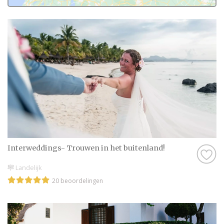
buitenland in Zeeland. Want zij hebben het
live ervaren en zijn natuurlijk kritische
beoordelaars!
Daarom hebben wij bij elke professional op
onze website een beoordeling van echte
bruidsparen staan. Indien deze al
beoordeeld is, natuurlijk. Soms vind je
namelijk ook nieuwe professionals op onze
website, en dan is het misschien wel aan
jullie om de eerste beoordeling te schrijven!
Interweddings- Trouwen in het buitenland!
Hoe dan ook, je kunt er zeker van zijn dat je
een geweldige ervaring krijgt met de
Landelijk
Trouwen in het buitenland in Zeeland op
20 beoordelingen
onze website. Het zijn stuk voor stuk
professionals die als missie hebben om
jullie een onvergetelijke dag te bezorgen.