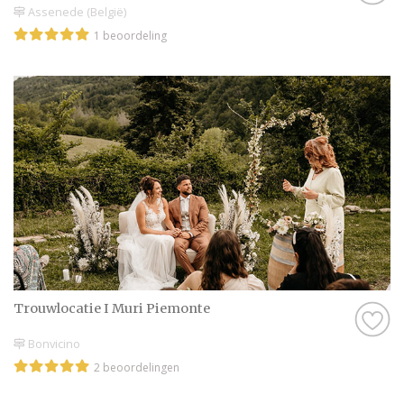
Assenede (België)
1 beoordeling
Trouwlocatie I Muri Piemonte
Bonvicino
2 beoordelingen