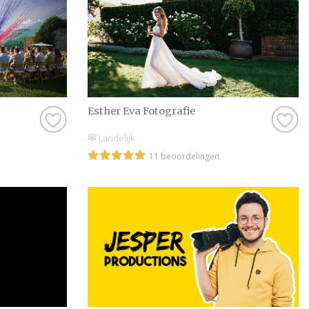
extra te versterken.
waarbij spontane mo
Dankzij meerdere c
dronebeelden worden
maar ook de kleine d
onvergetelijk maken
Esther Eva Fotografie
Zoek je een trouwvid
naar een blijvende h
Landelijk
deze pagina een com
11 beoordelingen