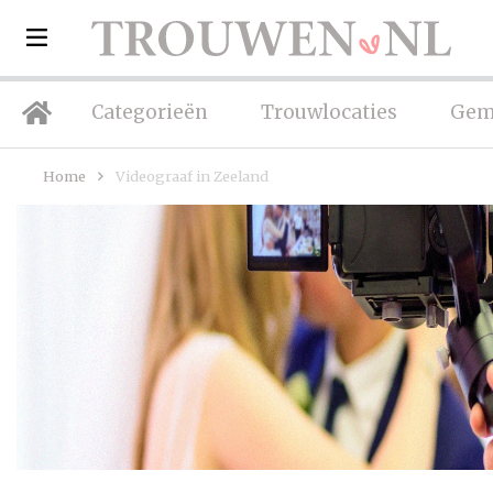
Categorieën
Trouwlocaties
Gem
Home
Videograaf in Zeeland