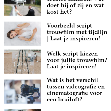
 Andere leggen de dag juist documentair vast,
doet hij of zij en wat
menten en echte interacties centraal staan.
kost het?
amera’s, professionele audio-opnames en
 niet alleen de grote hoogtepunten vastgelegd,
Voorbeeld script
etails die jullie trouwdag persoonlijk en
trouwfilm met tijdlijn
.
| Laat je inspireren!
eograaf in Zeeland die jullie trouwdag vertaalt
erinnering vol sfeer en emotie, dan vind je op
Welk script kiezen
pleet overzicht van videografen in Zeeland.
voor jullie trouwfilm?
Laat je inspireren!
Wat is het verschil
tussen videografie en
cinematografie voor
een bruiloft?