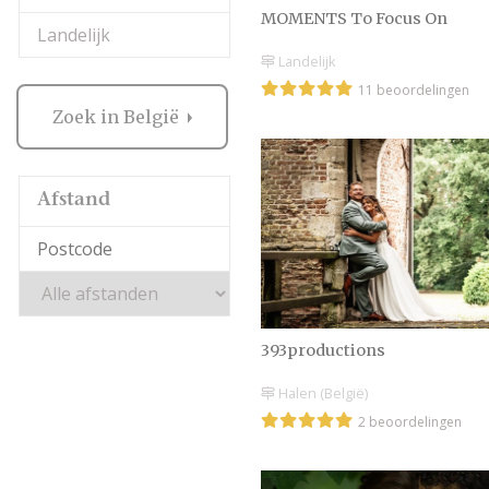
MOMENTS To Focus On
Landelijk
Landelijk
11 beoordelingen
Zoek in België
Afstand
393productions
Halen (België)
2 beoordelingen