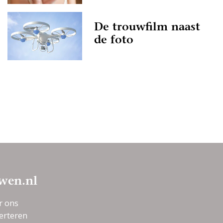
De trouwfilm naast
de foto
wen.nl
r ons
erteren