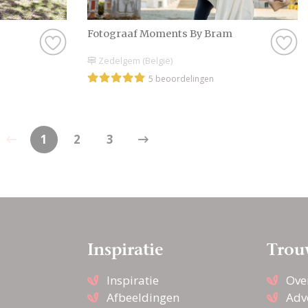
Fotograaf Moments By Bram
Zedelgem (België)
5 beoordelingen
1
2
3
Inspiratie
Trou
Inspiratie
Ove
Afbeeldingen
Adv