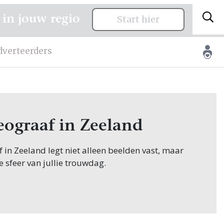
 in jouw regio
Start hier
dverteerders
ograaf in Zeeland
in Zeeland legt niet alleen beelden vast, maar
 sfeer van jullie trouwdag.
zonder moment vastleggen, brengt een
ieuw tot leven: het jawoord, de emoties tijdens
emmen van dierbaren tijdens speeches en de