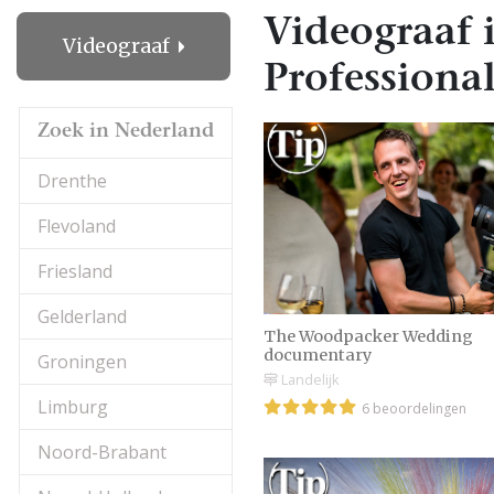
Videograaf 
Videograaf
Professional
Zoek in Nederland
Drenthe
Flevoland
Friesland
Gelderland
The Woodpacker Wedding
documentary
Groningen
Landelijk
Limburg
6 beoordelingen
Noord-Brabant