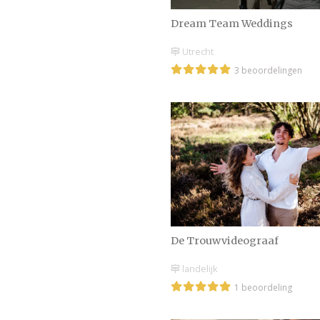
Dream Team Weddings
Utrecht
3 beoordelingen
De Trouwvideograaf
landelijk
1 beoordeling