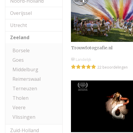
Noord-Holland
Overijssel
Utrecht
Zeeland
Trouwfotografie.nl
Borsele
Goes
Landelijk
22 beoordelingen
Middelburg
Reimerswaal
Terneuzen
Tholen
Veere
Vlissingen
Zuid-Holland