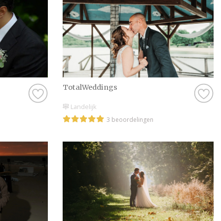
TotalWeddings
Landelijk
3 beoordelingen