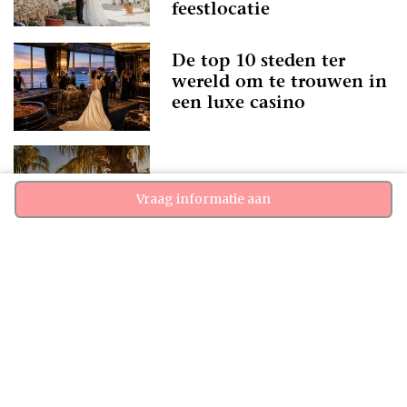
feestlocatie
De top 10 steden ter
wereld om te trouwen in
een luxe casino
Trouwen op Curaçao
Vraag informatie aan
Bruiloften in China:
Trends en Verschuivingen
Herfstbruiloft in Spanje:
20+ temperaturen & grote