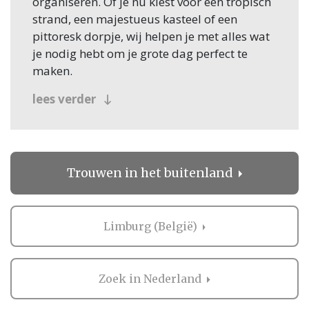
organiseren. Of je nu kiest voor een tropisch
strand, een majestueus kasteel of een
pittoresk dorpje, wij helpen je met alles wat
je nodig hebt om je grote dag perfect te
maken.
De voordelen van een
lees verder
huwelijk in het buitenland
Een bruiloft in het buitenland brengt een
aantal unieke voordelen met zich mee:
Trouwen in het buitenland
Unieke setting: Prachtige uitzichten en
bijzondere locaties maken je trouwdag
onvergetelijk.
Limburg (België)
Intimiteit en exclusiviteit: Vaak vier je je
bruiloft met een kleinere groep, wat het
persoonlijker maakt.
Zoek in Nederland
Combinatie met vakantie: Begin je