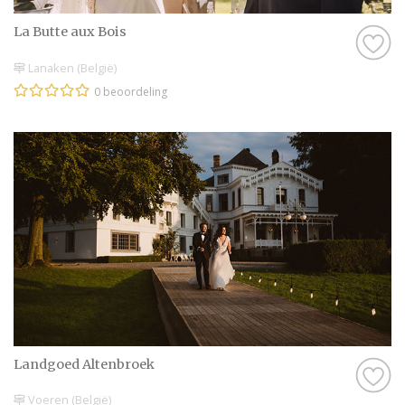
vertalen indien nodig.
La Butte aux Bois
Verzekeringen: Overweeg een reis- en
bruiloftsverzekering voor extra
Lanaken (België)
zekerheid.
0 beoordeling
Hulp inschakelen: Lokale professionals
zoals weddingplanners kunnen je veel
werk uit handen nemen.
Vind jouw buitenlandse
trouwlocatie via Trouwen.nl
Bij Trouwen.nl vind je een uitgebreid
overzicht van trouwlocaties,
weddingplanners en andere leveranciers die
gespecialiseerd zijn in huwelijken in het
buitenland. Laat je inspireren en begin met
het plannen van jouw sprookjesachtige dag.
Landgoed Altenbroek
Voeren (België)