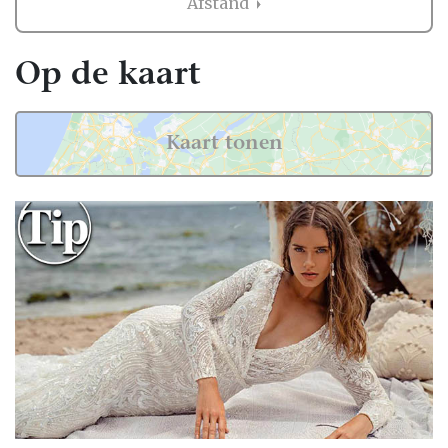
Afstand
mogelijk, zodat jouw jurk perfect
aansluit.
Op de kaart
Inspiratie voor jouw
trouwjurk
Kaart tonen
Ben je benieuwd naar de laatste trends? Hier
zijn enkele populaire keuzes voor Belgische
bruiden:
Kanten details: Zorgt voor een
romantische en verfijnde uitstraling.
Open rug: Een subtiele manier om
elegantie en sensualiteit te combineren.
Tweedelige jurken: Combineer een top
en rok voor een speelse en moderne
look.
Sluier en accessoires: Maak je outfit