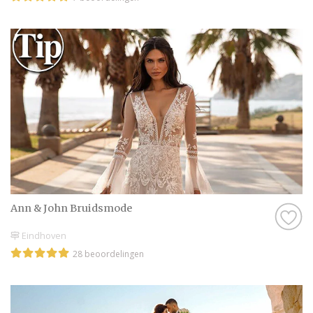
trouwjurken is een unieke ervaring die
je nooit vergeet.
Start jouw zoektocht met
Trouwen.nl
Bij Trouwen.nl brengen we je in contact met
de beste bruidsmodewinkels in Limburg
(België) - België. Laat je inspireren door
collecties en vind de trouwjurk die jouw
persoonlijkheid en stijl weerspiegelt. Plan je
afspraak vandaag nog en maak jouw droom
werkelijkheid.
Ann & John Bruidsmode
Eindhoven
28 beoordelingen