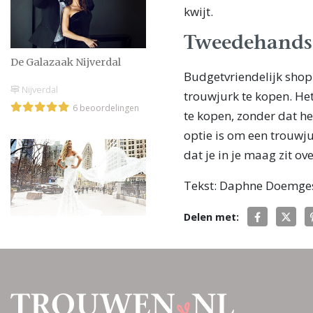
kwijt.
Tweedehands
De Galazaak Nijverdal
Budgetvriendelijk sho
Nijverdal
trouwjurk te kopen. He
6 beoordelingen
te kopen, zonder dat he
optie is om een trouwju
dat je in je maag zit ov
Tekst: Daphne Doemge
Delen met:
BruidsPaleis Den Haag -
Rotterdam
Den haag - Rotterdam
44 beoordelingen