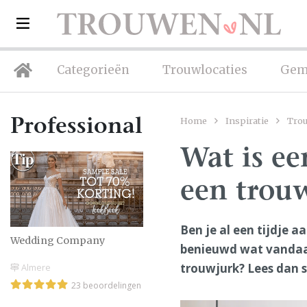
Categorieën
Trouwlocaties
Gem
Home
Inspiratie
Tro
Professionals
Wat is ee
een trou
Ben je al een tijdje a
Wedding Company
benieuwd wat vandaag
trouwjurk? Lees dan s
Almere
23 beoordelingen