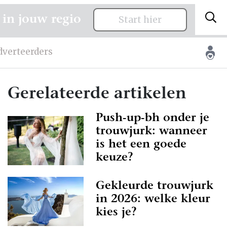
 in jouw regio
Start hier
dverteerders
Gerelateerde artikelen
Push-up-bh onder je
trouwjurk: wanneer
is het een goede
keuze?
Gekleurde trouwjurk
in 2026: welke kleur
kies je?