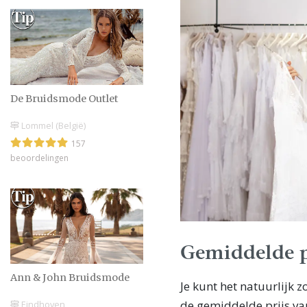
De Bruidsmode Outlet
Lommel (België)
157
beoordelingen
Gemiddelde p
Ann & John Bruidsmode
Je kunt het natuurlijk 
de gemiddelde prijs va
Eindhoven