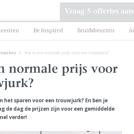
Vraag 5 offertes aan
eenten
Be Inspired
Bruidsbeurzen
A
uwjurken
Wat is een normale prijs voor een trouwjurk?
n normale prijs voor
wjurk?
an het sparen voor een trouwjurk? En ben je
 de dag de prijzen zijn voor een gemiddelde
nel verder!