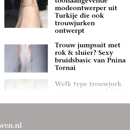
toonaangevende
modeontwerper uit
Turkije die ook
trouwjurken
ontwerpt
Trouw jumpsuit met
rok & sluier? Sexy
bruidsbasic van Pnina
Tornai
Welk type trouwjurk
met warm weer? Kort
& luchtig natuurlijk!
wen.nl