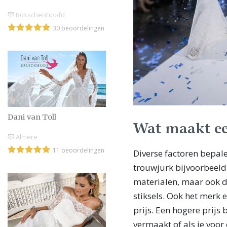
Bosschenhoofd
30 beoordelingen
Dani van Toll
Wat maakt ee
Almere
11 beoordelingen
Diverse factoren bepal
trouwjurk bijvoorbeeld
materialen, maar ook d
stiksels. Ook het merk 
prijs. Een hogere prijs
vermaakt of als je voor 