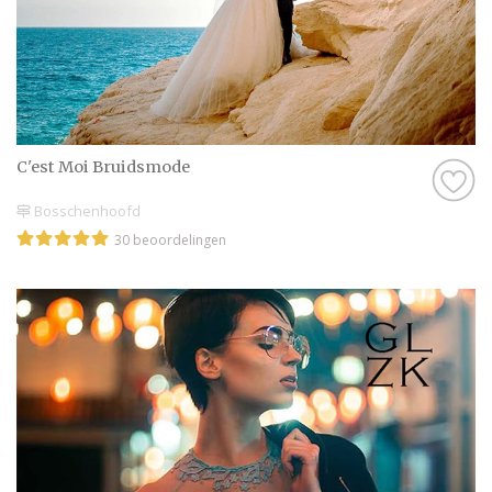
voor stijl, comfort en gevoel, zodat jij vol
vertrouwen kunt uitkijken naar één van de
mooiste dagen van je leven.
Op deze pagina vind je een compleet
aanbod van bruidsmode winkels in Noord-
Brabant.
C'est Moi Bruidsmode
Bosschenhoofd
30 beoordelingen