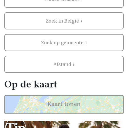
Tijdens het ontdekken van verschillende
stijlen ontstaat langzaam een beeld van wat
echt bij jou past. Misschien word je verliefd
Zoek in België
op een elegante bruidsjurk van satijn met
een verfijnde uitstraling, of juist op een
romantisch ontwerp met kant, tule en een
Zoek op gemeente
sierlijke sleep. Een trouwjurk in Noord-
Brabant draait niet alleen om hoe een jurk
eruitziet, maar vooral om hoe jij je erin voelt.
Afstand
Persoonlijke begeleiding
bij bruidsmode en
Op de kaart
droomjurken
Een ervaren bruidsstylist helpt je om keuzes
Kaart tonen
te maken die aansluiten bij jouw wensen en
trouwdag. Dankzij persoonlijke begeleiding
ontdek je welke modellen, stoffen en details