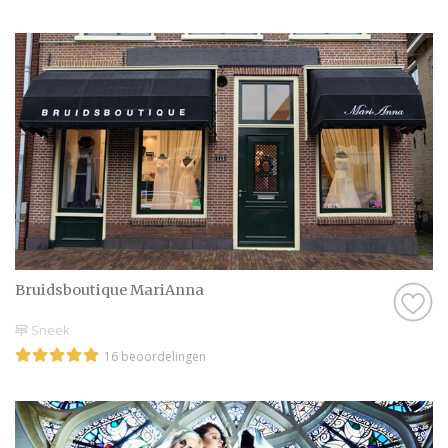
Bruidsboutique MariAnna
Sneek
16 beoordelingen