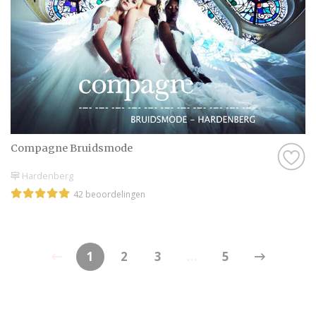
Compagne Bruidsmode
Hardenberg
42 beoordelingen
1
2
3
...
5