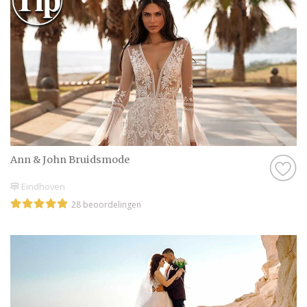
jouw uitstraling versterken. Vaak ontstaat
tijdens een bijzonder pasmoment ineens dat
gevoel waarbij je weet dat je jouw
droomjurk hebt gevonden.
Terwijl je jezelf voor de spiegel ziet staan,
kun je alvast wegdromen naar trouwfoto’s
bij de Binnendieze in Den Bosch, een
romantische wandeling over Landgoed
Ann & John Bruidsmode
Wolfslaar in Breda of een sfeervol moment
tussen de natuur van Nationaal Park De
Eindhoven
Biesbosch. Zulke karakteristieke plekken
28 beoordelingen
maken de voorstelling van jullie trouwdag
nog levendiger.
Iedere bruid verdient een jurk die haar
verhaal vertelt. Daarom wordt een trouwjurk
in Noord-Brabant gekozen met aandacht