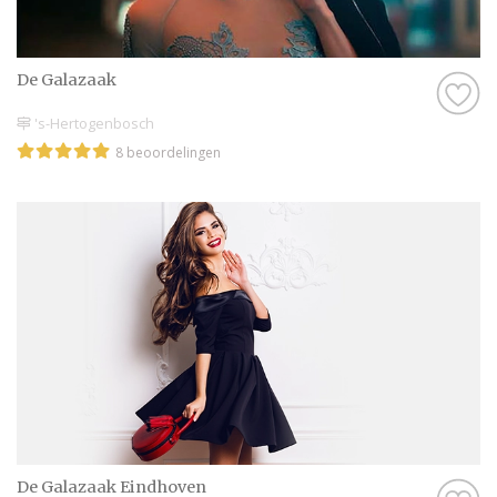
De Galazaak
's-Hertogenbosch
8 beoordelingen
De Galazaak Eindhoven