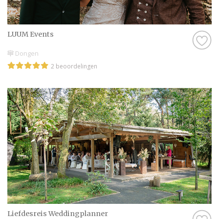
LUUM Events
Dongen
2 beoordelingen
Liefdesreis Weddingplanner