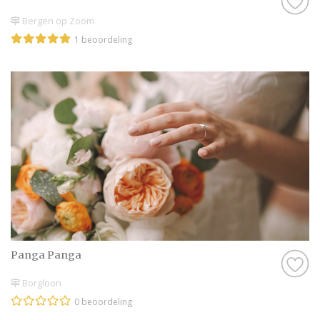
Bergen op Zoom
1 beoordeling
Panga Panga
Borgloon
0 beoordeling