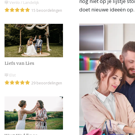
nog niet op je lijstje s
Venlo / Landelijk
doet nieuwe ideeën op.
15 beoordelingen
Liefs van Lies
Elst
29 beoordelingen