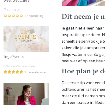
West Weddings
Lunteren
Dit neem je 
0 beoordeling
Je gaat niet alleen na
inspiratie op te doen. N
scheelt slepen!) ook je
zaken die je aanspreke
flesje water mee. Zo ga
Inge Events
heel wat af op een beur
Noord-Scharwoude
Hoe plan je d
5 beoordelingen
De eerste tip voor een 
ochtenduren is het mee
meer de tijd nemen om j
dan een pauze in. Beden