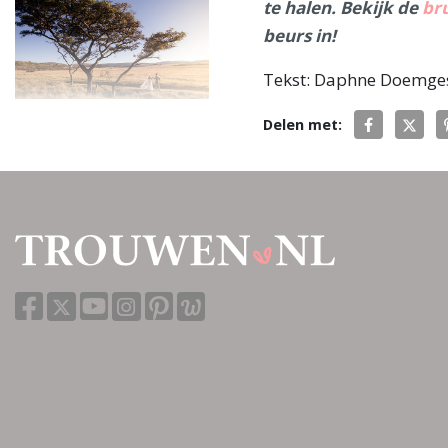
te halen. Bekijk de
br
beurs in!
Tekst: Daphne Doemge
Fundisa Weddings -
Delen met:
Trouwen In Zuid-Afrika
Afferden / Landelijk
130
beoordelingen
Magnolia
Weddingplanner
Landelijk
6 beoordelingen