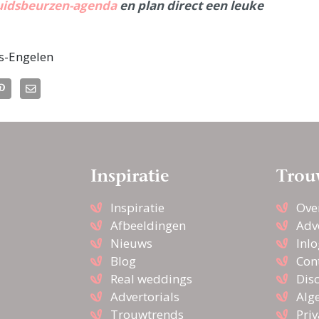
uidsbeurzen-agenda
en plan direct een leuke
s-Engelen
Inspiratie
Trou
Inspiratie
Ove
Afbeeldingen
Adv
Nieuws
Inl
Blog
Con
Real weddings
Dis
Advertorials
Alg
Trouwtrends
Pri