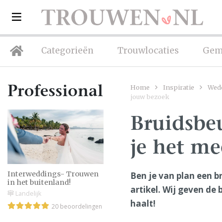
Categorieën
Trouwlocaties
Gem
Home
Inspiratie
Wed
Professionals
jouw bezoek
Bruidsbeu
je het me
Interweddings- Trouwen
Ben je van plan een b
in het buitenland!
artikel. Wij geven de 
Landelijk
haalt!
20 beoordelingen