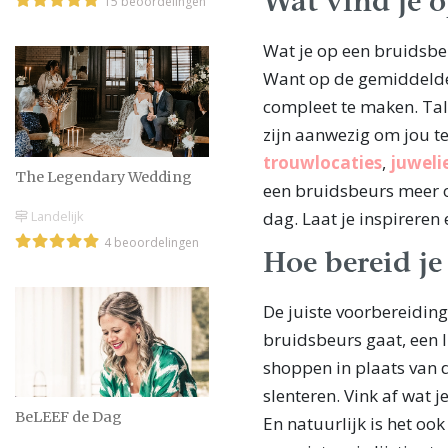
Wat vind je o
15 beoordelingen
Wat je op een bruidsbe
Want op de gemiddelde 
compleet te maken. Tal
zijn aanwezig om jou t
trouwlocaties
,
juweli
The Legendary Wedding
een bruidsbeurs meer 
dag. Laat je inspireren
Landelijk
4 beoordelingen
Hoe bereid je
De juiste voorbereiding
bruidsbeurs gaat, een li
shoppen in plaats van d
slenteren. Vink af wat j
BeLEEF de Dag
En natuurlijk is het ook