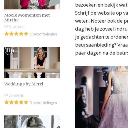
bezoeken en bekijk wat
Schrijf de website op v
Mooie Momenten met
weten. Noteer ook de pr
Mirthe
Drachten
dag heb je zoveel indr
7 beoordelingen
je gedachten te ordenen
beursaanbieding? Vraag 
paar dagen na de beur
Weddings by Merel
Landelijk
9 beoordelingen