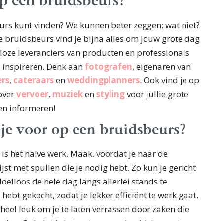
p een bruidsbeurs?
urs kunt vinden? We kunnen beter zeggen: wat niet?
bruidsbeurs vind je bijna alles om jouw grote dag
loze leveranciers van producten en professionals
e inspireren. Denk aan
fotografen
, eigenaren van
ers
,
cateraars
en
weddingplanners
. Ook vind je op
over
vervoer
,
muziek
en
styling
voor jullie grote
 en informeren!
 je voor op een bruidsbeurs?
 is het halve werk. Maak, voordat je naar de
jst met spullen die je nodig hebt. Zo kun je gericht
oelloos de hele dag langs allerlei stands te
e hebt gekocht, zodat je lekker efficiënt te werk gaat.
 heel leuk om je te laten verrassen door zaken die