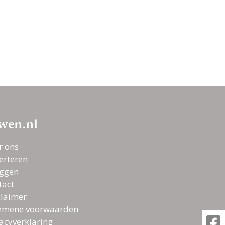
wen.nl
r ons
erteren
oggen
tact
claimer
emene voorwaarden
vacyverklaring