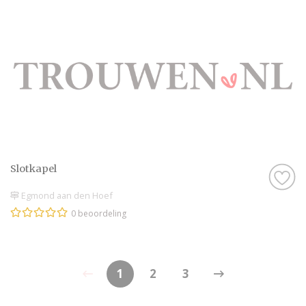
Slotkapel
Egmond aan den Hoef
0 beoordeling
1
2
3