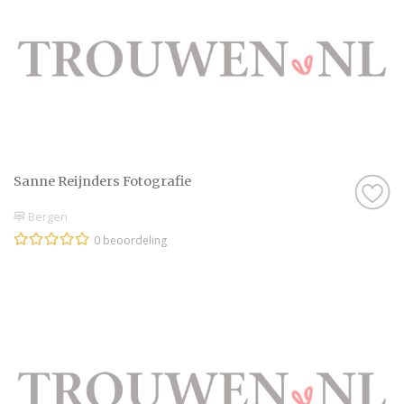
Sanne Reijnders Fotografie
Bergen
0 beoordeling