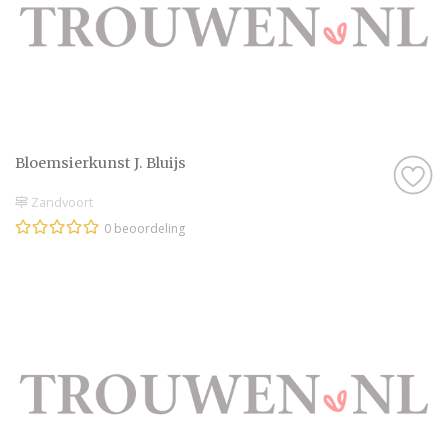
Bloemsierkunst J. Bluijs
Zandvoort
0 beoordeling