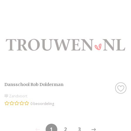
Dansschool Rob Dolderman
Zandvoort
0 beoordeling
1
2
3