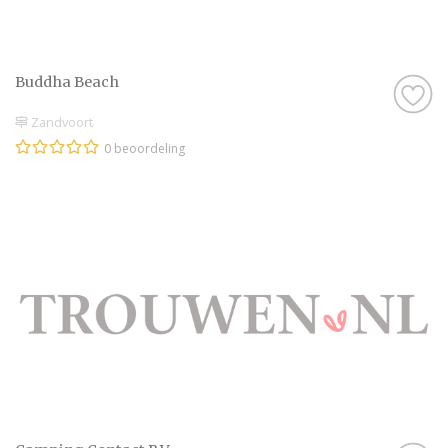
Buddha Beach
Zandvoort
0 beoordeling