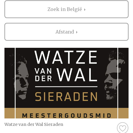
Nederland biedt een breed scala aan
Zoek in België
prachtige plekken waar je op je knieën kunt
gaan voor het huwelijk. Denk aan een
romantisch aanzoek in de idyllische
Afstand
grachten van Amsterdam, onder de
historische torens van de Dom in Utrecht, of
in de serene tuinen van Paleis Het Loo. De
betoverende natuur van de Veluwe, het
schilderachtige Giethoorn of de oude,
statige kastelen door het hele land bieden
ook talloze romantische opties voor die ene
speciale vraag.
Een juwelier is de aangewezen persoon voor
het kopen van ringen uit een uitgebreide
collectie, waar je kunt kiezen uit
verschillende stijlen, materialen en
Watze van der Wal Sieraden
edelstenen. Van simpele, verfijnde