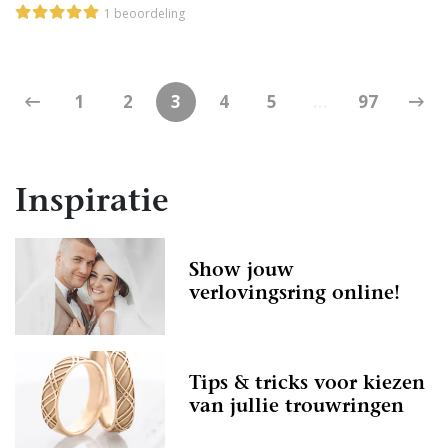
1 beoordeling
1
2
3
4
5
...
97
Inspiratie
Show jouw
verlovingsring online!
Tips & tricks voor kiezen
van jullie trouwringen