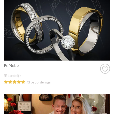
aansluiten? En vergeet niet de grootte: een
ring die perfect past, is niet alleen
comfortabel, maar maakt het moment van
uitwisseling extra speciaal.
Verlovingsringen worden vaak gezien als het
eerste voorbode van een leven samen. Het
kiezen van de juiste ring is dan ook een
belangrijke stap. Hierin kun je denken aan
een solitaire diamant of een ring met
meerdere edelstenen, afhankelijk van de stijl
Ed Nobel
en voorkeur van je partner. Belangrijk is dat
de ring het unieke karakter van jullie relatie
Landelijk
weerspiegelt.
43 beoordelingen
Op deze pagina vind je een compleet
aanbod van juweliers en goudsmeden uit
Nederland.