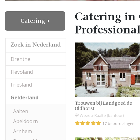
Catering in
Catering
Professional
Zoek in Nederland
Drenthe
Flevoland
Friesland
Gelderland
Trouwen bij Landgoed de
Oldhorst
Aalten
Wezep-Raalte (kantoor)
Apeldoorn
17 beoordelingen
Arnhem