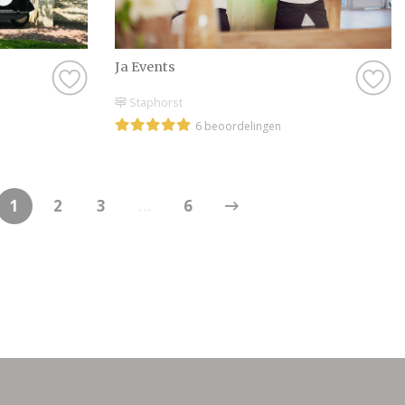
Ja Events
Staphorst
6 beoordelingen
1
2
3
...
6