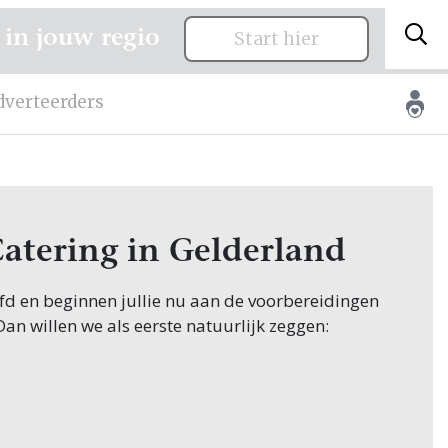
 in jouw regio
Start hier
dverteerders
Catering in Gelderland
oofd en beginnen jullie nu aan de voorbereidingen
 Dan willen we als eerste natuurlijk zeggen:
innen hun zoektocht naar Catering, en jullie
k in Gelderland! Nou, je bent op de juiste plek
wen.nl vind je oneindig veel inspiratie voor alle