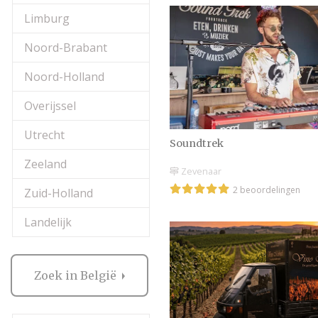
Limburg
Noord-Brabant
Noord-Holland
Overijssel
Utrecht
Soundtrek
Zeeland
Zevenaar
2 beoordelingen
Zuid-Holland
Landelijk
Zoek in België