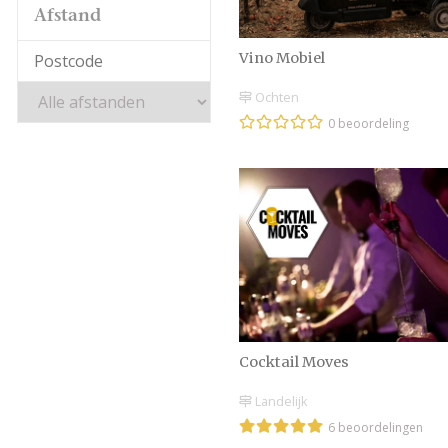
Afstand
Vino Mobiel
Ochten
0 beoordeling
Cocktail Moves
Landelijk
6 beoordelingen