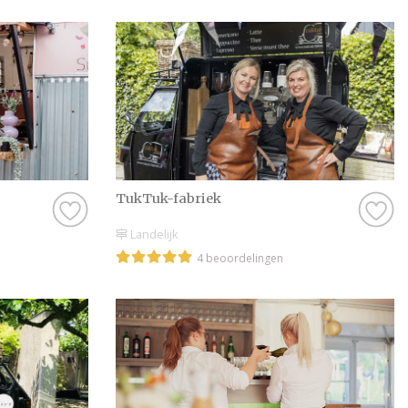
TukTuk-fabriek
Landelijk
4 beoordelingen