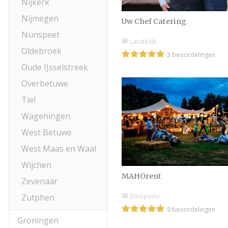
Nijkerk
Nijmegen
Uw Chef Catering
Nunspeet
Landelijk
Oldebroek
3 beoordelingen
Oude IJsselstreek
Overbetuwe
Tiel
Wageningen
West Betuwe
West Maas en Waal
Wijchen
MAHOrent
Zevenaar
Dinxperlo
Zutphen
9 beoordelingen
Groningen