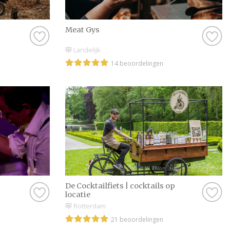
Meat Gys
Landelijk
14 beoordelingen
De Cocktailfiets | cocktails op
locatie
Rotterdam
21 beoordelingen