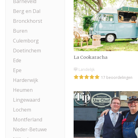
Barneveld
Berg en Dal
Bronckhorst
Buren
Culemborg
Doetinchem
La Cookaracha
Ede
Landelijk
Epe
17 beoordelingen
Harderwijk
Heumen
Lingewaard
Lochem
Montferland
Neder-Betuwe