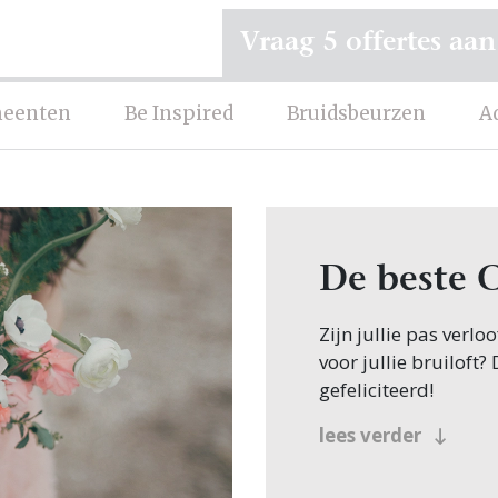
Vraag 5 offertes aan
eenten
Be Inspired
Bruidsbeurzen
A
De beste 
Zijn jullie pas verl
voor jullie bruiloft?
gefeliciteerd!
Veel bruidsparen beg
lees verder
zoeken dit natuurlij
beland, want op Trou