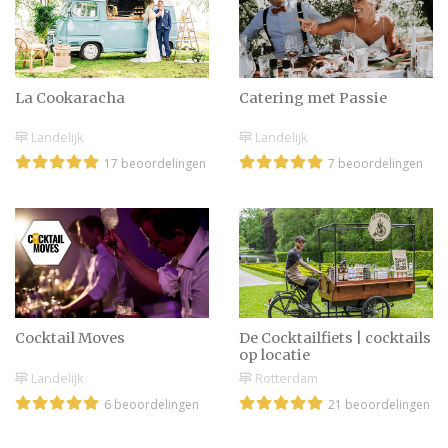
Een heerlijk kerstbuffet
La Cookaracha
Catering met Passie
Landelijk
Landelijk
17 beoordelingen
7 beoordelingen
Tafelindeling huwelijk
maken
Hoeveel eet & drinkt een
gast op de bruiloft?
Cocktail Moves
De Cocktailfiets | cocktails
op locatie
Landelijk
Rotterdam
Bruiloft diner: menu,
6 beoordelingen
21 beoordelingen
ideeën en tips