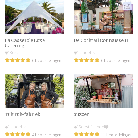
Plannen voor een
bruiloft met vegan
catering?
La Casserole Luxe
De Cocktail Connaisseur
Catering
Côte de boeuf van de
Best
Landelijk
BBQ op een zomerse
6 beoordelingen
6 beoordelingen
bruiloft
Heerlijke streekgerechten
serveren op je bruiloft
TukTuk-fabriek
Suzzen
Warme alcoholische
Landelijk
Soest / Landelijk
bruiloft drankjes
4 beoordelingen
11 beoordelingen