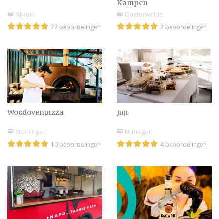
Kampen
Oosterwolde
Nijkerk
2 beoordelingen
22 beoordelingen
Woodovenpizza
Juji
Groningen
Nijmegen
10 beoordelingen
4 beoordelingen