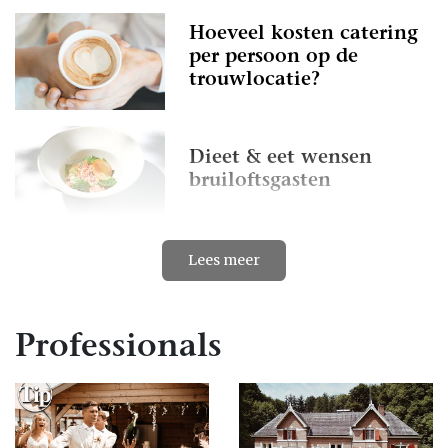
Hoeveel kosten catering
per persoon op de
trouwlocatie?
Dieet & eet wensen
bruiloftsgasten
Lees meer
Vegan bruiloft: jullie
groene footprint begint
hier
Professionals
Verkoeling bruiloft?
Serveer de mooiste ijsjes!