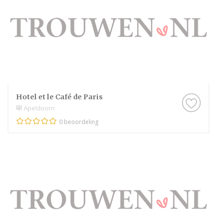
Hotel et le Café de Paris
Apeldoorn
0 beoordeling