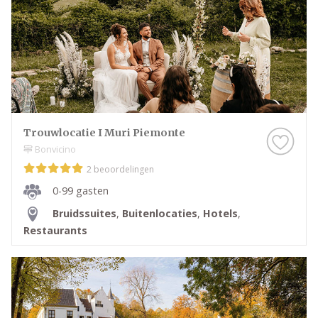
Trouwlocatie I Muri Piemonte
Bonvicino
2 beoordelingen
0-99 gasten
Bruidssuites
,
Buitenlocaties
,
Hotels
,
Restaurants