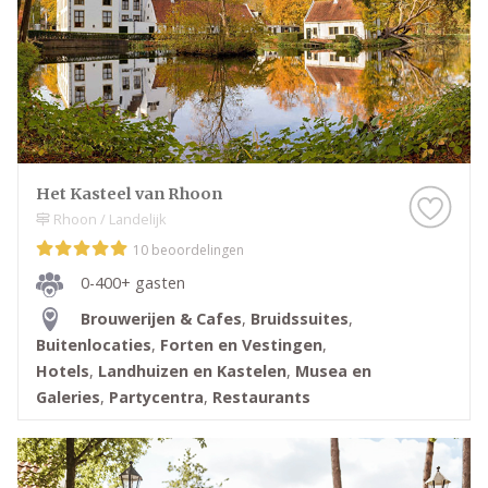
Het Kasteel van Rhoon
Rhoon / Landelijk
10 beoordelingen
0-400+ gasten
Brouwerijen & Cafes
,
Bruidssuites
,
Buitenlocaties
,
Forten en Vestingen
,
Hotels
,
Landhuizen en Kastelen
,
Musea en
Galeries
,
Partycentra
,
Restaurants