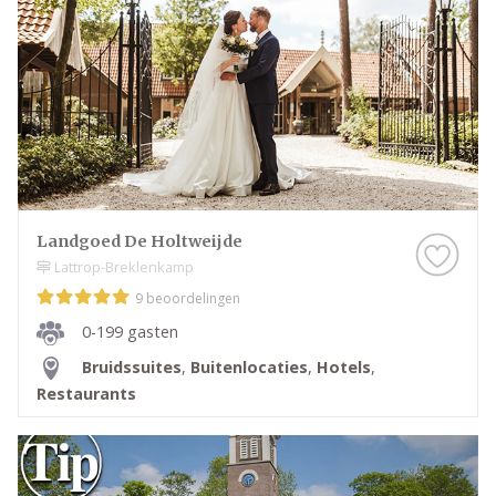
Landgoed De Holtweijde
Lattrop-Breklenkamp
9 beoordelingen
0-199 gasten
Bruidssuites
,
Buitenlocaties
,
Hotels
,
Restaurants