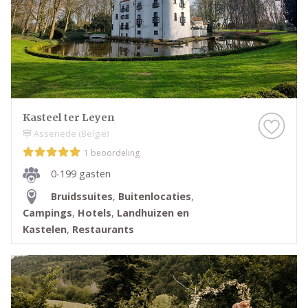
Kasteel ter Leyen
Assenede (België)
1 beoordeling
0-199 gasten
Bruidssuites
,
Buitenlocaties
,
Campings
,
Hotels
,
Landhuizen en
Kastelen
,
Restaurants