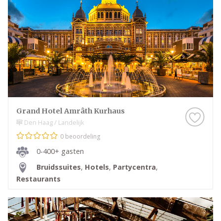
Grand Hotel Amrâth Kurhaus
Den Haag / Landelijk
0 beoordeling
0-400+ gasten
Bruidssuites
,
Hotels
,
Partycentra
,
Restaurants