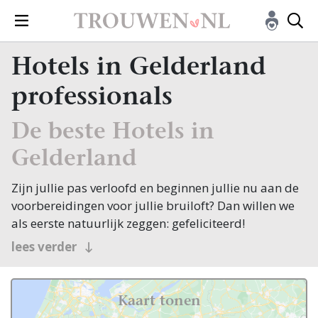
Hotels in Gelderland
professionals
De beste Hotels in
Gelderland
Zijn jullie pas verloofd en beginnen jullie nu aan de
voorbereidingen voor jullie bruiloft? Dan willen we
als eerste natuurlijk zeggen: gefeliciteerd!
Veel bruidsparen beginnen hun zoektocht naar
lees verder
Hotels, en jullie zoeken dit natuurlijk in Gelderland!
Nou, je bent op de juiste plek beland, want op
Trouwen.nl vind je oneindig veel inspiratie voor alle
Kaart tonen
facetten van jullie bruiloft. Bovendien vind je op