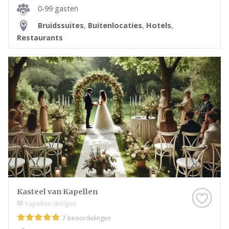
0-99 gasten
Bruidssuites
,
Buitenlocaties
,
Hotels
,
Restaurants
Kasteel van Kapellen
Kapellen (België)
7 beoordelingen