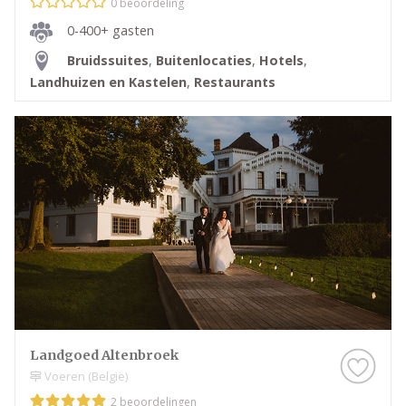
0 beoordeling
0-400+ gasten
Bruidssuites
,
Buitenlocaties
,
Hotels
,
Landhuizen en Kastelen
,
Restaurants
Landgoed Altenbroek
Voeren (België)
2 beoordelingen