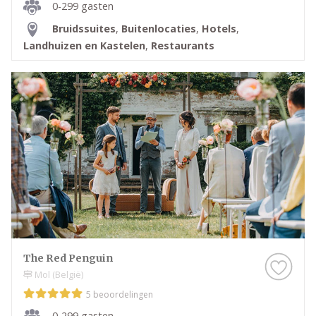
0-299 gasten
Bruidssuites
,
Buitenlocaties
,
Hotels
,
Landhuizen en Kastelen
,
Restaurants
The Red Penguin
Mol (België)
5 beoordelingen
0-299 gasten