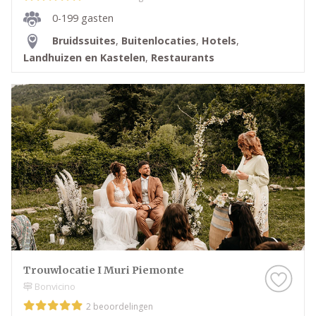
0-199 gasten
Bruidssuites
,
Buitenlocaties
,
Hotels
,
Landhuizen en Kastelen
,
Restaurants
Trouwlocatie I Muri Piemonte
Bonvicino
2 beoordelingen