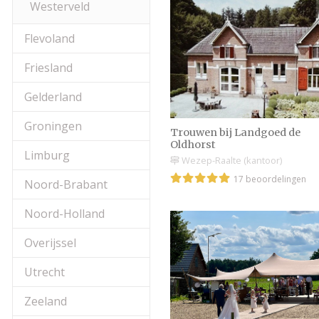
Westerveld
Flevoland
Friesland
Gelderland
Groningen
Trouwen bij Landgoed de
Oldhorst
Limburg
Wezep-Raalte (kantoor)
17 beoordelingen
Noord-Brabant
Noord-Holland
Overijssel
Utrecht
Zeeland