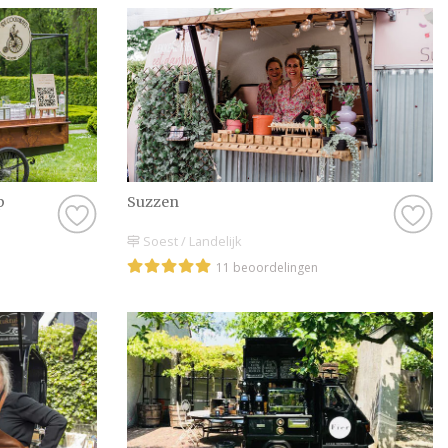
p
Suzzen
Soest / Landelijk
11 beoordelingen