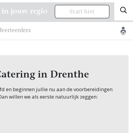
 in jouw regio
Start hier
dverteerders
Catering in Drenthe
oofd en beginnen jullie nu aan de voorbereidingen
 Dan willen we als eerste natuurlijk zeggen:
innen hun zoektocht naar Catering, en jullie
 in Drenthe! Nou, je bent op de juiste plek
wen.nl vind je oneindig veel inspiratie voor alle