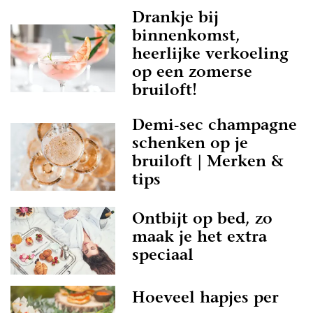
ed overweg kan met de professional in Drenthe,
Drankje bij
jk best wel belangrijk. Als je geen goed gevoel
binnenkomst,
ional, of het klikt gewoon net even niet helemaal
heerlijke verkoeling
g genoeg andere professionals in Drenthe te
op een zomerse
f je je echt geen zorgen over te maken.
bruiloft!
uwen.nl als zoekmachine voor de leukste
Demi-sec champagne
 of kruip met een kop thee op de bank en scroll
schenken op je
iratie-artikelen heen. Droom alvast weg bij de
sfeerbeelden en denk je in hoe geweldig jullie
bruiloft | Merken &
ehulp van alle informatie op Trouwen.nl! Wij
tips
een geweldige tijd toe!
Ontbijt op bed, zo
maak je het extra
speciaal
Hoeveel hapjes per