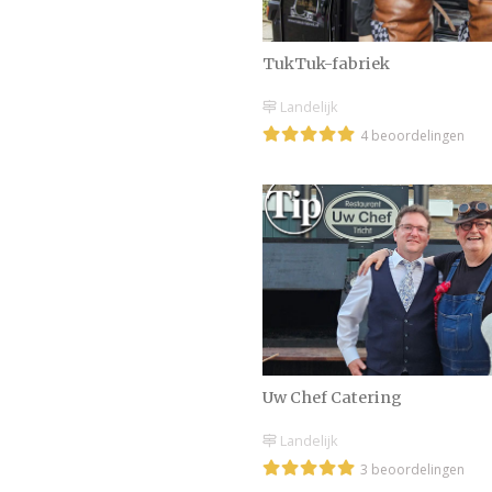
TukTuk-fabriek
Landelijk
4 beoordelingen
Uw Chef Catering
Landelijk
3 beoordelingen