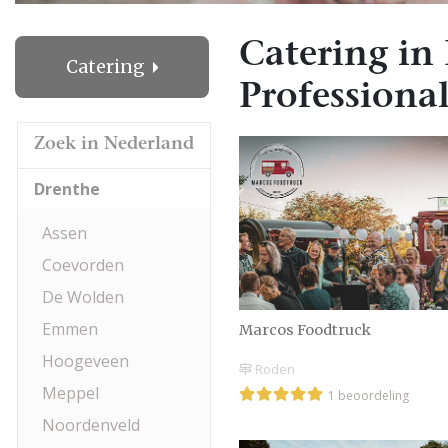
Catering in
Catering
Professional
Zoek in Nederland
Drenthe
Assen
Coevorden
De Wolden
Emmen
Marcos Foodtruck
Hoogeveen
Roden
Meppel
1 beoordeling
Noordenveld