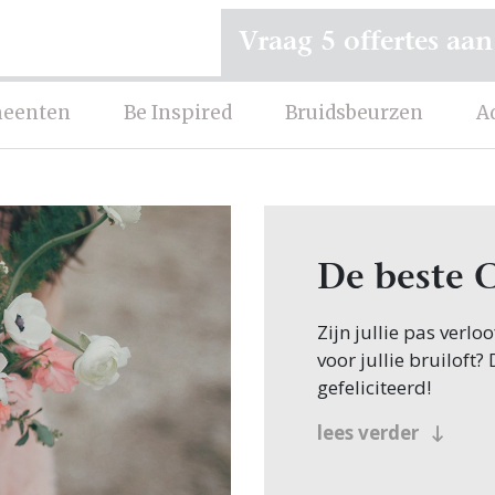
Vraag 5 offertes aan
eenten
Be Inspired
Bruidsbeurzen
A
De beste 
Zijn jullie pas verl
voor jullie bruiloft?
gefeliciteerd!
Veel bruidsparen beg
lees verder
zoeken dit natuurlijk
beland, want op Trou