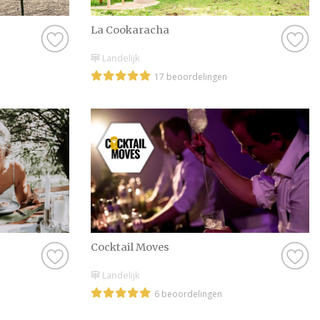
bijvoorbeeld wel go
want dat is natuurli
La Cookaracha
hebt bij een profess
Landelijk
goed, dan zijn er no
17 beoordelingen
vinden, dus daar hoe
Kortom: gebruik Tro
Catering in Drenthe,
door onze leuke insp
prachtige foto’s en 
bruiloft wordt met b
wensen jullie alvast 
Cocktail Moves
Landelijk
6 beoordelingen