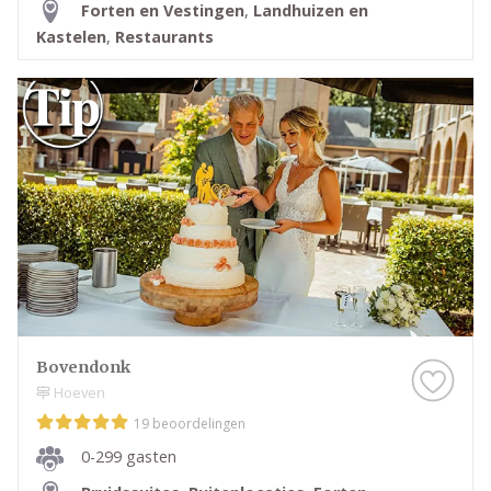
Forten en Vestingen
,
Landhuizen en
eens de trouwkastelen in Drenthe en overtuig jezelf!
Kastelen
,
Restaurants
Bovendonk
Hoeven
19 beoordelingen
0-299 gasten