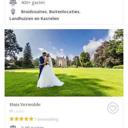
400+ gasten
Bruidssuites
,
Buitenlocaties
,
Landhuizen en Kastelen
Huis Verwolde
Laren
1 beoordeling
0-99 gasten