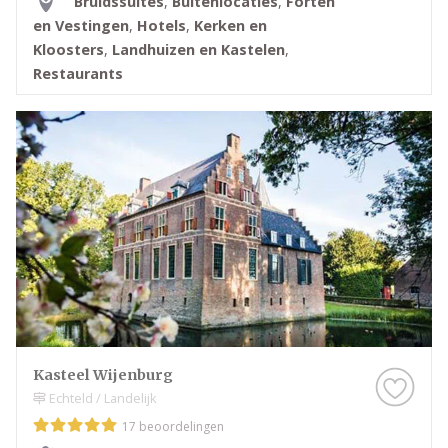
Bruidssuites
,
Buitenlocaties
,
Forten
en Vestingen
,
Hotels
,
Kerken en
Kloosters
,
Landhuizen en Kastelen
,
Restaurants
Kasteel Wijenburg
Echteld / Landelijk
17 beoordelingen