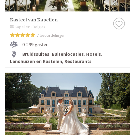
Kasteel van Kapellen
Kapellen (België)
7 beoordelingen
0-299 gasten
Bruidssuites
,
Buitenlocaties
,
Hotels
,
Landhuizen en Kastelen
,
Restaurants