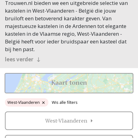
Trouwen.nl bieden we een uitgebreide selectie van
kastelen in West-Vlaanderen - België die jouw
bruiloft een betoverend karakter geven. Van
majestueuze kastelen in de Ardennen tot elegante
kastelen in de Vlaamse regio, West-Vlaanderen -
België heeft voor ieder bruidspaar een kasteel dat
bij hen past.
De prachtige kastelen van West-
lees verder
Vlaanderen - België voor jouw
bruiloft
Kaart tonen
West-Vlaanderen - België heeft een rijke
geschiedenis en een grote variëteit aan kastelen die
perfect zijn voor een bruiloft. Veel kastelen in West-
West-Vlaanderen
Wis alle filters
Vlaanderen - België zijn eeuwenoud en hebben een
charmante uitstraling, terwijl andere kastelen een
West-Vlaanderen
moderne twist geven aan de klassieke trouwlocatie.
De kastelen bieden vaak prachtige tuinen en