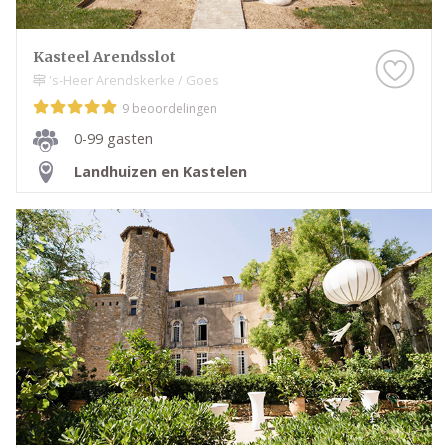
Kasteel Arendsslot
's-Heer Arendskerke / Goes
9 beoordelingen
0-99 gasten
Landhuizen en Kastelen