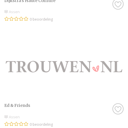
Dijkstra's Haute Coiffure
Assen
0 beoordeling
Ed & Friends
Assen
0 beoordeling