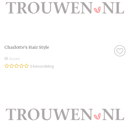
Charlotte's Hair Style
Assen
0 beoordeling