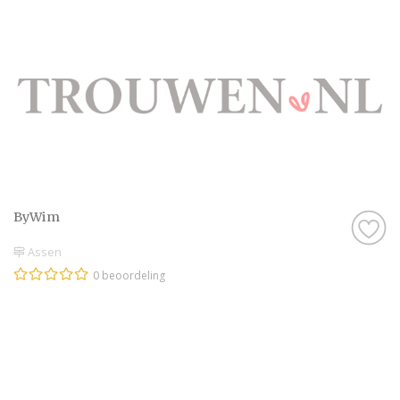
ByWim
Assen
0 beoordeling