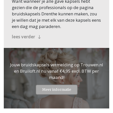
Want wanneer je alle gave kapsels hebt
gezien die de professionals op de pagina
bruidskapsels Drenthe kunnen maken, zou
je willen dat je met elk van deze kapsels eens
een dag mag paraderen.
Natuurlijk heb je daar geen bruiloft voor
lees verder
nodig, maar leuk is het wel!
Bijzonder
Een bruiloft is een bijzondere dag en zo’n
Jouw bruidskapsels vermelding op Trouwen.nl
dag vraagt bijzondere voorzieningen,
en Bruiloft.nl nu vanaf €4,95 excl. BTW per
spullen en natuurlijk een bijzondere bruid.
maand!
Heel veel dingen kun je van tevoren regelen
en aankleden, zoals de locatie, de auto, de
Meer informatie
tafelaankleding, ga zo maar door. Maar de
bruid zelf wordt één dag van tevoren en op
de dag zelf volledig aangekleed en opgedoft
met een prachtige jurk, schitterende juwelen