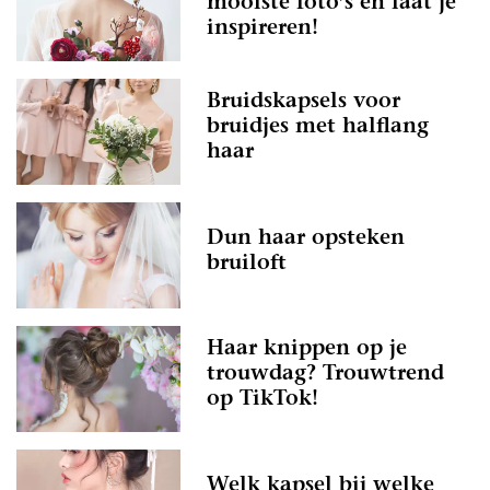
mooiste foto’s en laat je
inspireren!
Bruidskapsels voor
bruidjes met halflang
haar
Dun haar opsteken
bruiloft
Haar knippen op je
trouwdag? Trouwtrend
op TikTok!
Welk kapsel bij welke