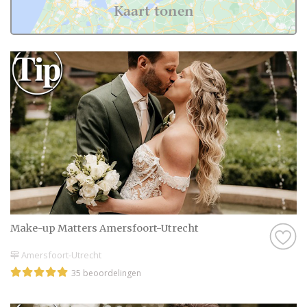
onze pagina zoekt heb je binnen een mum
Kaart tonen
van tijd gevonden waar je naar zoekt; een
professionele, kwalitatieve, persoonlijke en
gepassioneerde topkapper voor jouw
speciale en dierbare lokken. Via de
contactgegevens kun je vandaag nog een
afspraak maken met een topkapper die
jouw haar omtovert tot een prachtig kapsel
en je met een fijne, persoonlijke behandeling
verwelkomt in zijn zaak.
Make-up Matters Amersfoort-Utrecht
Amersfoort-Utrecht
35 beoordelingen