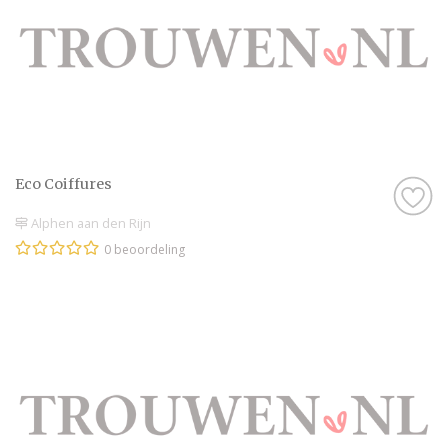
Eco Coiffures
Alphen aan den Rijn
0 beoordeling