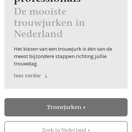
De mooiste
trouwjurken in
Nederland
Het kiezen van een trouwjurk is één van de
meest bijzondere stappen richting jullie
trouwdag.
lees verder
Vanaf het eerste moment dat je
verschillende stijlen bekijkt, begint een
zoektocht vol inspiratie, voorpret en
onvergetelijke momenten. Iedere bruid heeft
haar eigen wensen, waardoor het vinden van
Trouwjurken
de juiste jurk altijd een persoonlijke ervaring
is.
Zoek in Nederland