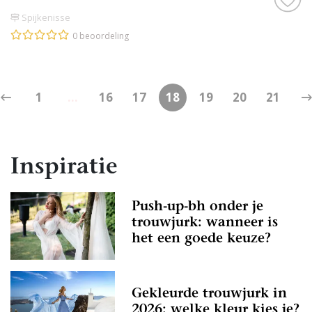
Spijkenisse
0 beoordeling
1
...
16
17
18
19
20
21
Inspiratie
Push-up-bh onder je
trouwjurk: wanneer is
het een goede keuze?
Gekleurde trouwjurk in
2026: welke kleur kies je?