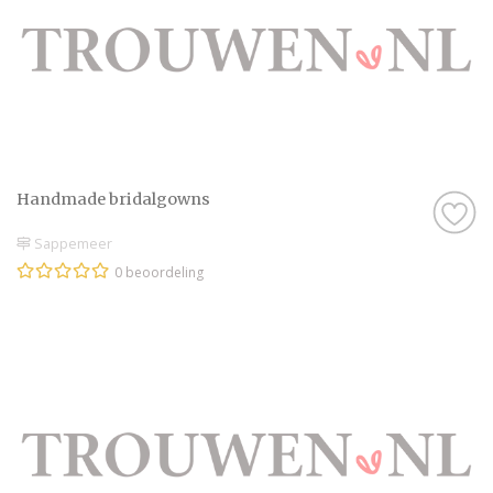
Handmade bridalgowns
Sappemeer
0 beoordeling