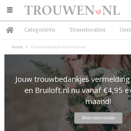
Categorieën
Trouwlocaties
Gem
Home
Trouwbedankjes in Overijssel
Jouw trouwbedankjes vermelding
en Bruiloft.nl nu vanaf €4,95 e
maand!
Meer informatie