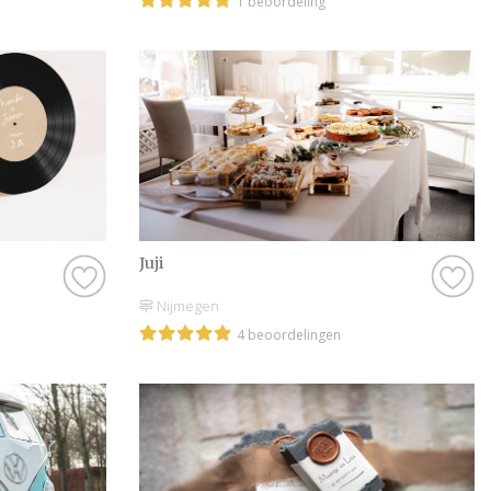
1 beoordeling
Juji
Nijmegen
4 beoordelingen