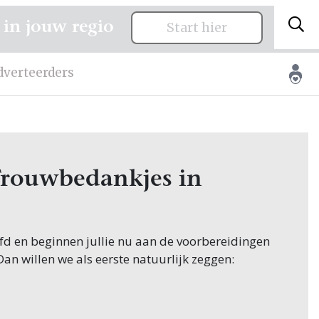
 in jouw regio
Start hier
dverteerders
Trouwbedankjes in
oofd en beginnen jullie nu aan de voorbereidingen
 Dan willen we als eerste natuurlijk zeggen:
eginnen hun zoektocht naar Trouwbedankjes, en
uurlijk in Overijssel! Nou, je bent op de juiste