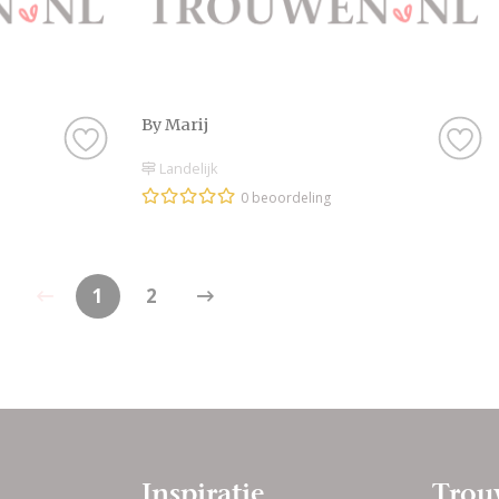
By Marij
Landelijk
0 beoordeling
1
2
Inspiratie
Trou