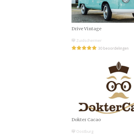
Drive Vintage
Zuidschermer
30 beoordelingen
Dokter Cacao
Oostburg