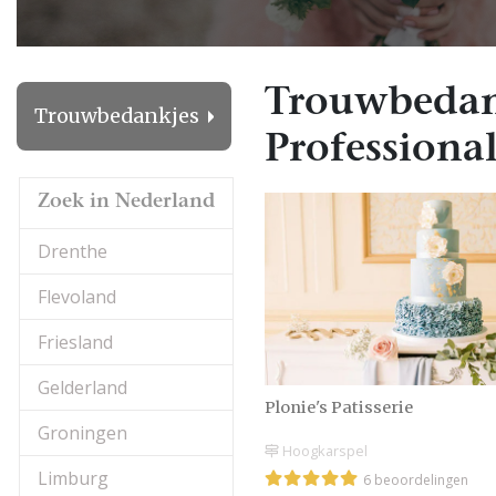
Trouwbedank
Trouwbedankjes
Professional
Zoek in Nederland
Drenthe
Flevoland
Friesland
Gelderland
Plonie's Patisserie
Groningen
Hoogkarspel
Limburg
6 beoordelingen