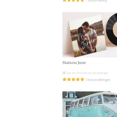
1 beoordeling
Maison June
Aix en Provence (Frankrijk)
3 beoordelingen