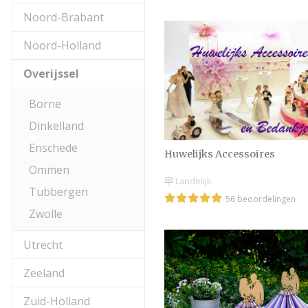
Noord-Brabant
Noord-Holland
Overijssel
Borne
Dinkelland
Enschede
Huwelijks Accessoires
Ommen
Landelijk
Tubbergen
56 beoordelingen
Zwolle
Utrecht
Zeeland
Zuid-Holland