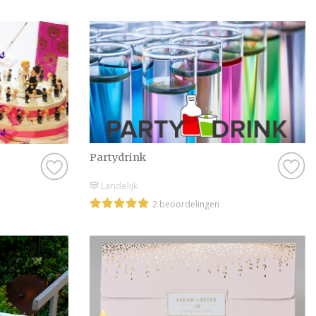
beoordeling van ech
is, natuurlijk. Soms
onze website, en dan
beoordeling te schri
Hoe dan ook, je kunt
krijgt met de Trouwb
stuk voor stuk profe
onvergetelijke dag t
Partydrink
Genieten van de le
Landelijk
Zijn jullie er nog n
2 beoordelingen
Overijssel te contac
even lekker inspirer
artikelen zijn altijd
beeld krijgt bij de 
zien! Dan komen die 
afspraak gemaakt om