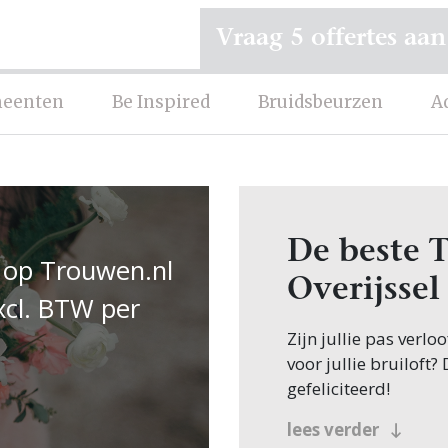
Vraag 5 offertes aan
eenten
Be Inspired
Bruidsbeurzen
A
De beste 
 op Trouwen.nl
Overijssel
xcl. BTW per
Zijn jullie pas verl
voor jullie bruiloft?
gefeliciteerd!
Veel bruidsparen b
lees verder
jullie zoeken dit nat