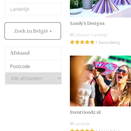
Landelijk
Sandy's Designs
Zoek in België
Lelystad / Landelijk
1 beoordeling
Afstand
EventGoodz.nl
Landelijk