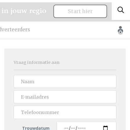
 in jouw regio
Start hier
dverteerders
Vraag informatie aan
Trouwdatum