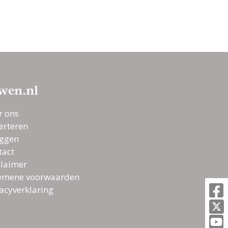
stijlen voor jouw
grote dag
Maak van je
bruidsboeket een
prachtig kunstwerk
wen.nl
Bruiloft met
r ons
flowerpower!
erteren
oggen
tact
Bruidsboeket uit je
claimer
eigen tuin plukken?
emene voorwaarden
Deze snijbloemen
vacyverklaring
doen het goed!
Bruidsboeket en