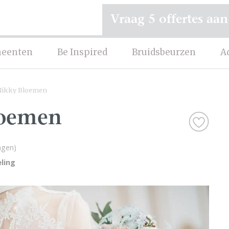
Vraag 5 offertes aan
eenten
Be Inspired
Bruidsbeurzen
A
Nikky Bloemen
loemen
ngen)
ling