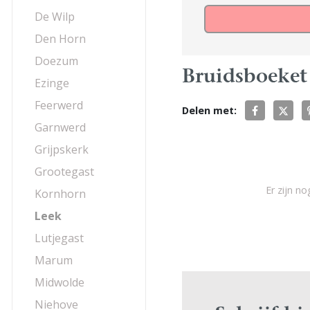
De Wilp
Den Horn
Doezum
Bruidsboeket
Ezinge
Feerwerd
Delen met:
Garnwerd
Grijpskerk
Grootegast
Er zijn n
Kornhorn
Leek
Lutjegast
Marum
Midwolde
Niehove