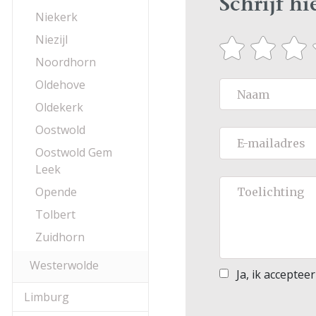
Schrijf h
Niekerk
Niezijl
Noordhorn
Oldehove
Oldekerk
Oostwold
Oostwold Gem
Leek
Opende
Tolbert
Zuidhorn
Westerwolde
Ja, ik acceptee
Limburg