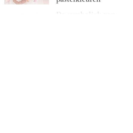
pastelkleuren
De symboliek van
bloemen verwerken
in je bruiloft
decoratie
Welke kleur
bruidsboeket kies jij?
Klassiek accent: witte
corsages en
polscorsages
Bruidsboeket trends
2026 | De mooiste