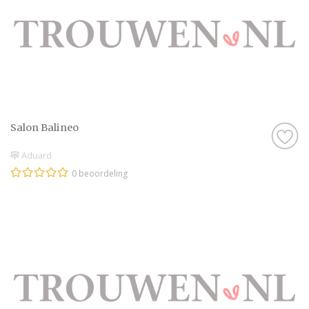
Salon Balineo
Aduard
0 beoordeling