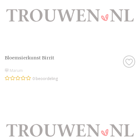
Bloemsierkunst Birrit
Marum
0 beoordeling