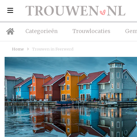
Categorieën
Trouwlocaties
Gem
Home
Trouwen in Feerwerd