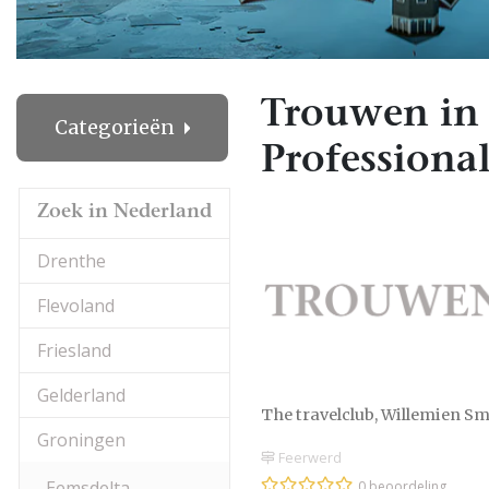
Trouwen in
Categorieën
Professional
Zoek in Nederland
Drenthe
Flevoland
Friesland
Gelderland
The travelclub, Willemien Sm
Groningen
Feerwerd
Eemsdelta
0 beoordeling