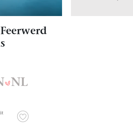
 Feerwerd
s
it