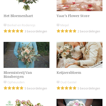
Klein persoonlijk
bruidsboeketje voor
Het Bloemenhart
Yaar's Flower Store
bruidsmeisjes
Berkel en Rodenrijs
Meijel
3 beoordelingen
2 beoordelingen
Hip & Hollands: de tulp
in je bruidsboeket
Bloemisterij Van
Keijzersbloem
Binsbergen
Opheusden
Oud Gastel
5 beoordelingen
5 beoordelingen