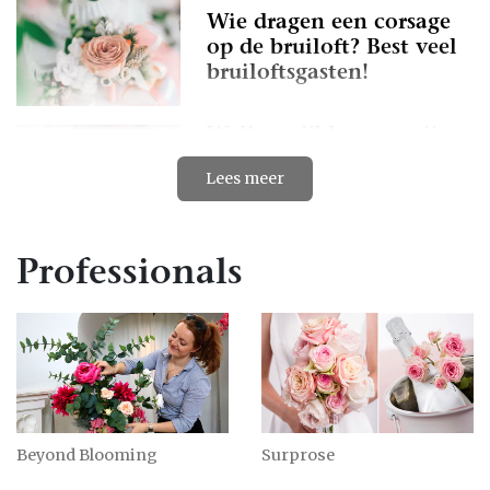
Wie dragen een corsage
op de bruiloft? Best veel
bruiloftsgasten!
Welke snijbloemen zijn
er in november voor je
Lees meer
bruidsboeket? |
Herfstbloemen
Bruidsboeket bloemen
Professionals
ook gebruiken voor je
bruiloft bloemen
decoratie
Bruidsboeket met groen
staat prachtig bij je
trouwjurk
Beyond Blooming
Surprose