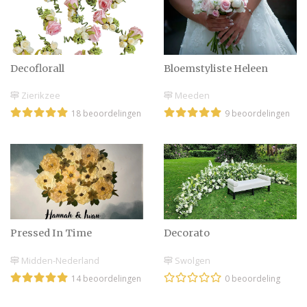
Decoflorall
Bloemstyliste Heleen
Zierikzee
Meeden
18 beoordelingen
9 beoordelingen
Pressed In Time
Decorato
Midden-Nederland
Swolgen
14 beoordelingen
0 beoordeling