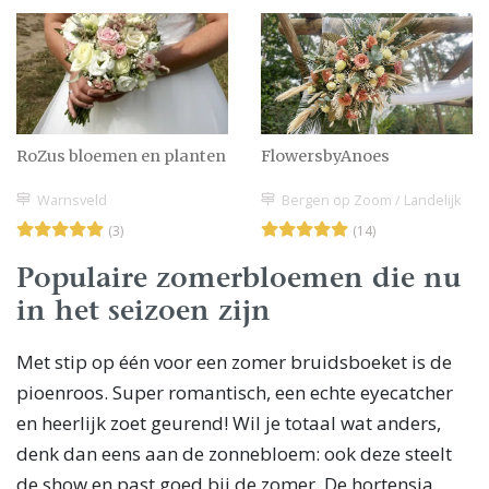
RoZus bloemen en planten
FlowersbyAnoes
Warnsveld
Bergen op Zoom / Landelijk
(3)
(14)
Populaire zomerbloemen die nu
in het seizoen zijn
Met stip op één voor een zomer bruidsboeket is de
pioenroos. Super romantisch, een echte eyecatcher
en heerlijk zoet geurend! Wil je totaal wat anders,
denk dan eens aan de zonnebloem: ook deze steelt
de show en past goed bij de zomer. De hortensia