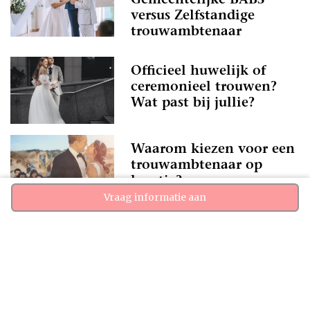
Gemeentelijke BABS
versus Zelfstandige
trouwambtenaar
Officieel huwelijk of
ceremonieel trouwen?
Wat past bij jullie?
Waarom kiezen voor een
trouwambtenaar op
locatie?
Vraag informatie aan
Trouwambtenaar op
locatie geeft zoveel
vrijheid op je trouwdag!