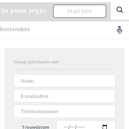
 in jouw regio
Start hier
dverteerders
Vraag informatie aan
Trouwdatum