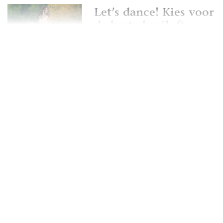
Let’s dance! Kies voor
de beste bruiloft
muziek
Achtergrondmuziek
bruiloft
Kies jouw mooiste
song voor de last
dance
Piano muziek op je
bruiloft? Heerlijke
sfeer!