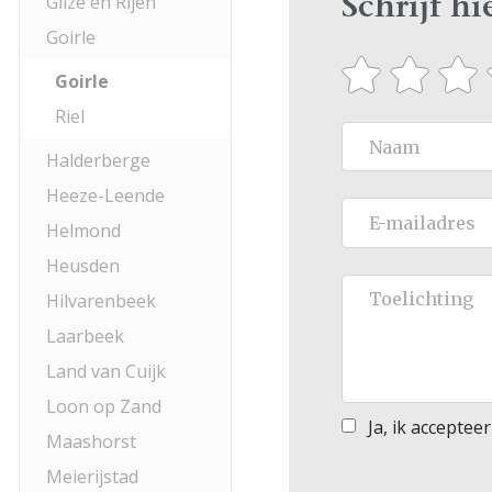
Gilze en Rijen
Schrijf h
Goirle
Goirle
Riel
Halderberge
Heeze-Leende
Helmond
Heusden
Hilvarenbeek
Laarbeek
Land van Cuijk
Loon op Zand
Ja, ik acceptee
Maashorst
Meierijstad