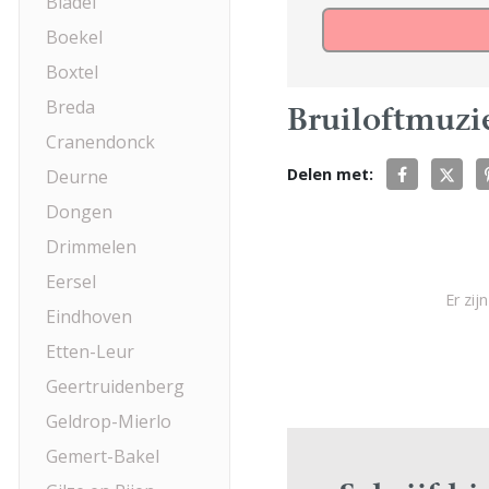
Bladel
Boekel
Boxtel
Breda
Bruiloftmuzie
Cranendonck
Delen met:
Deurne
Dongen
Drimmelen
Eersel
Er zi
Eindhoven
Etten-Leur
Geertruidenberg
Geldrop-Mierlo
Gemert-Bakel