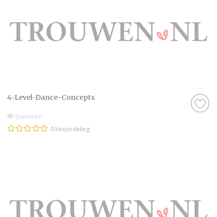
4-Level-Dance-Concepts
Someren
0 beoordeling