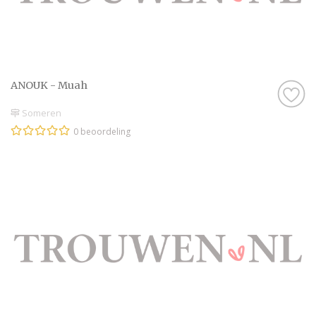
ANOUK - Muah
Someren
0 beoordeling