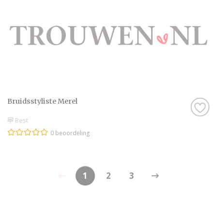
Bruidsstyliste Merel
Best
0 beoordeling
1
2
3