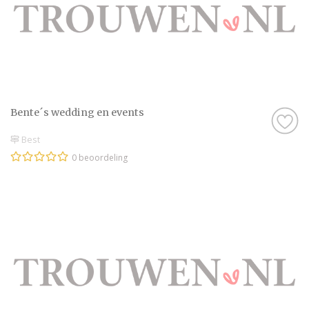
Bente´s wedding en events
Best
0 beoordeling