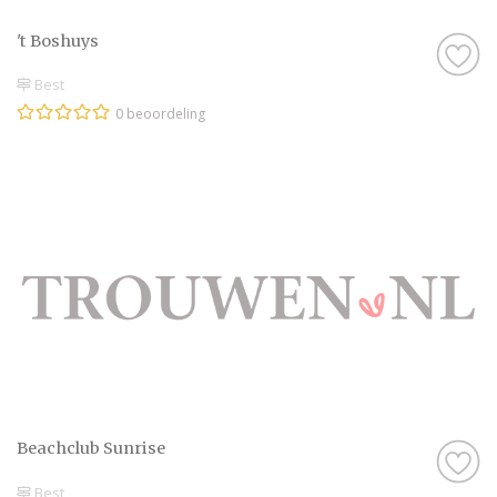
't Boshuys
Best
0 beoordeling
Beachclub Sunrise
Best