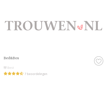
Bed&Bos
Best
7 beoordelingen